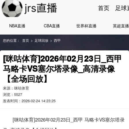
首页
足球
NBA直播
CBA直播
世界杯直播
英超直播
您的位置：
首页
>
足球回放
>
西甲
[咪咕体育]2026年02月23日_西甲
马略卡VS塞尔塔录像_高清录像
【全场回放】
来源：咪咕体育
浏览：
5527
发表时间：2026-02-24 14:23:25
[咪咕体育]2026年02月23日_西甲 马略卡VS塞尔塔录