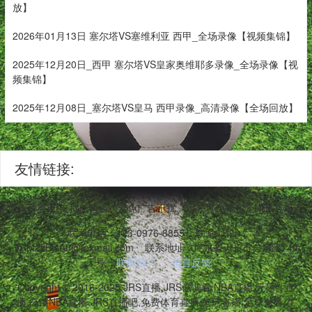
放】
2026年01月13日 塞尔塔VS塞维利亚 西甲_全场录像【视频集锦】
2025年12月20日_西甲 塞尔塔VS皇家奥维耶多录像_全场录像【视
频集锦】
2025年12月08日_塞尔塔VS皇马 西甲录像_高清录像【全场回放】
友情链接:
等多项体育项目,支持低调模式避免广告干扰。用户可免费享受NBA常规
联系电话：173-0976-8855
联系邮箱：
vRM2sBtsA0@foxmail.com
联系地址：广东省天长市自清路740
号
联系我们
留言反馈
Copyright © 2016-2025 JRS直播,JRS低调看,NBA直播,无插件直
播,高清NBA直播,JRS直播吧,免费体育直播,篮球直播,足球直播,在