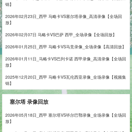
锦】
2026年02月23日_西甲 马略卡VS塞尔塔录像_高清录像【全场回
放】
2026年02月07日 马略卡VS巴萨 西甲_全场录像【全场回放】
2026年01月25日_西甲 马略卡VS马竞录像_全场录像【高清回放】
2026年01月11日_马略卡VS巴列卡诺 西甲录像_高清录像【全场回
放】
2025年12月20日_西甲 马略卡VS瓦伦西亚录像_全场录像【视频集
锦】
塞尔塔 录像回放
2026年05月18日_西甲 塞尔塔VS毕尔巴鄂录像_全场录像【全场回
放】