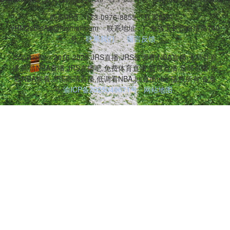
联系电话：173-0976-8855
联系邮箱：
vRM2sBtsA0@foxmail.com
联系地址：广东省天长市自清路740
号
联系我们
留言反馈
Copyright © 2016-2025 JRS直播,JRS低调看,NBA直播,无插件直
播,高清NBA直播,JRS直播吧,免费体育直播,篮球直播,足球直播,在
线NBA观看,JRS高清直播,低调看NBA,jrs直播nba 版权所有 备案
号:
渝ICP备2025049671号
网站地图