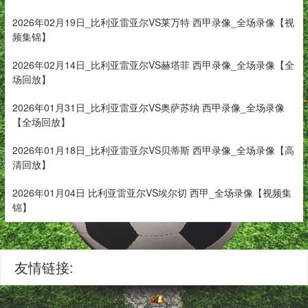
2026年02月19日_比利亚雷亚尔VS莱万特 西甲录像_全场录像【视
频集锦】
2026年02月14日_比利亚雷亚尔VS赫塔菲 西甲录像_全场录像【全
场回放】
2026年01月31日_比利亚雷亚尔VS奥萨苏纳 西甲录像_全场录像
【全场回放】
2026年01月18日_比利亚雷亚尔VS贝蒂斯 西甲录像_全场录像【高
清回放】
2026年01月04日 比利亚雷亚尔VS埃尔切 西甲_全场录像【视频集
锦】
友情链接:
等多项体育项目,支持低调模式避免广告干扰。用户可免费享受NBA常规