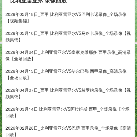
比利亚雷亚尔 录像回放
2026年05月18日_西甲 比利亚雷亚尔VS巴列卡诺录像_全场录像
【视频集锦】
2026年05月10日_西甲 比利亚雷亚尔VS马略卡录像_全场录像【视
频集锦】
2026年04月24日_比利亚雷亚尔VS皇家奥维耶多 西甲录像_高清录
像【全场回放】
2026年04月13日_比利亚雷亚尔VS毕尔巴鄂 西甲录像_高清录像
【全场回放】
2026年04月07日_西甲 比利亚雷亚尔VS赫罗纳录像_全场录像【视
频集锦】
2026年03月14日 比利亚雷亚尔VS阿拉维斯 西甲_全场录像【全场
回放】
2026年02月28日_比利亚雷亚尔VS巴萨 西甲录像_全场录像【高清
回放】