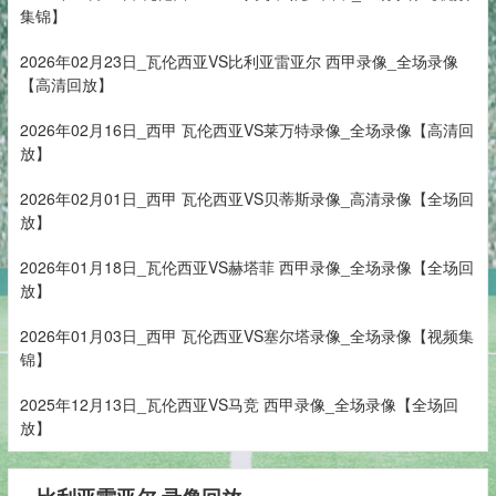
集锦】
2026年02月23日_瓦伦西亚VS比利亚雷亚尔 西甲录像_全场录像
【高清回放】
2026年02月16日_西甲 瓦伦西亚VS莱万特录像_全场录像【高清回
放】
2026年02月01日_西甲 瓦伦西亚VS贝蒂斯录像_高清录像【全场回
放】
2026年01月18日_瓦伦西亚VS赫塔菲 西甲录像_全场录像【全场回
放】
2026年01月03日_西甲 瓦伦西亚VS塞尔塔录像_全场录像【视频集
锦】
2025年12月13日_瓦伦西亚VS马竞 西甲录像_全场录像【全场回
放】