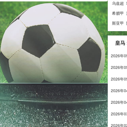
乌兹超
希腊甲
斯亚甲
皇马
2026
2026
2026
2026
2026
2026
2026