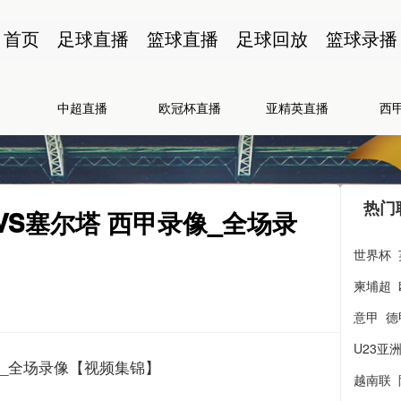
首页
足球直播
篮球直播
足球回放
篮球录播
中超直播
欧冠杯直播
亚精英直播
西
热门
马VS塞尔塔 西甲录像_全场录
世界杯
柬埔超
意甲
德
U23亚
录像_全场录像【视频集锦】
越南联