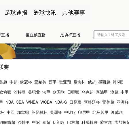
足球速报
篮球快讯
其他赛事
甲直播
世亚预直播
足协杯直播
联赛
英超
中超
欧冠杯
亚精英
西甲
世亚预
足协杯
俄超
墨西超
韩K联
欧协联
沙特联
美职业
法甲
欧国联
日职联
乌克超
塞浦甲
澳超
中甲
甲
NBA
CBA
WNBA
WCBA
NBA-G
日足联
阿根廷杯
亚美超
亚洲杯
洲杯
中乙
加拿职
英足总杯
美洲杯
中U17
印尼甲
北马其甲
澳威超
阿联酋超
沙特甲
中冠
泰超
伊朗超
巴林超
科威特联
蒙古超
孟加拉