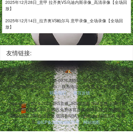
2025年12月28日_意甲 拉齐奥VS乌迪内斯录像_高清录像【全场回
放】
2025年12月14日_拉齐奥VS帕尔马 意甲录像_全场录像【全场回
放】
友情链接:
等多项体育项目,支持低调模式避免广告干扰。用户可免费享受NBA常规
联系电话：173-0976-8855
联系邮箱：
vRM2sBtsA0@foxmail.com
联系地址：广东省天长市自清路740
号
联系我们
留言反馈
Copyright © 2016-2025 JRS直播,JRS低调看,NBA直播,无插件直
播,高清NBA直播,JRS直播吧,免费体育直播,篮球直播,足球直播,在
线NBA观看,JRS高清直播,低调看NBA,jrs直播nba 版权所有 备案
号:
渝ICP备2025049671号
网站地图