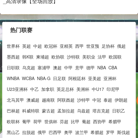
_高清录像【全场回放】
热门联赛
世界杯
英超
中超
欧冠杯
亚精英
西甲
世亚预
足协杯
俄超
墨西超
韩K联
柬埔超
欧协联
沙特联
美职业
法甲
欧国联
日职联
乌克超
塞浦甲
澳超
中甲
意甲
德甲
NBA
CBA
WNBA
WCBA
NBA-G
日足联
阿根廷杯
亚美超
亚洲杯
U23亚洲杯
中乙
加拿职
英足总杯
美洲杯
中U17
印尼甲
北马其甲
澳威超
越南联
阿联酋超
沙特甲
中冠
泰超
伊朗超
巴林超
科威特联
蒙古超
孟加拉超
乌兹超
塔吉克超
日职乙
欧联杯
葡甲
荷甲
世俱杯
芬超
比甲
葡超
西协甲
希腊甲
黑山乙
拉脱超
俄甲
巴西甲
奥甲
波兰甲
希腊超
罗甲
斯伐超