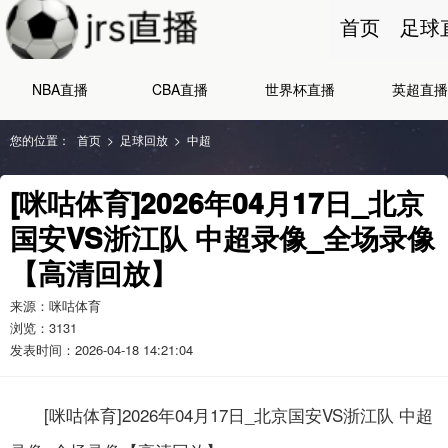
首页
足球
NBA直播
CBA直播
世界杯直播
英超直播
您的位置：
首页
>
足球回放
>
中超
[咪咕体育]2026年04月17日_北京
国安VS浙江队 中超录像_全场录像
【高清回放】
来源：咪咕体育
浏览：
3131
发表时间：2026-04-18 14:21:04
[咪咕体育]2026年04月17日_北京国安VS浙江队 中超