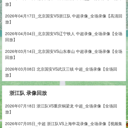
放】
2026年04月17日_北京国安VS浙江队 中超录像_全场录像【高清回
放】
2026年04月04日_北京国安VS辽宁铁人 中超录像_全场录像【全场
回放】
2026年03月14日_北京国安VS山东泰山 中超录像_全场录像【全场
回放】
2026年03月08日 北京国安VS武汉三镇 中超_全场录像【全场回
放】
浙江队 录像回放
2026年07月18日 浙江队VS重庆铜梁龙 中超_全场录像【全场回
放】
2026年07月05日_中超 浙江队VS上海申花录像_全场录像【视频集