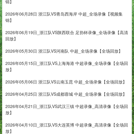
锦】
2026年06月28日 浙江队VS青岛西海岸 中超_全场录像【视频集
锦】
2026年06月19日_浙江队VS陕西联合 足协杯录像_全场录像【高清
回放】
2026年05月30日 浙江队VS河南队 中超_全场录像【全场回放】
2026年05月15日_浙江队VS上海海港 中超录像_全场录像【全场回
放】
2026年05月06日 浙江队VS云南玉昆 中超_全场录像【全场回放】
2026年04月25日 浙江队VS成都蓉城 中超_全场录像【全场回放】
2026年04月21日_浙江队VS武汉三镇 中超录像_高清录像【全场回
放】
2026年04月10日_浙江队VS大连英博 中超录像_高清录像【全场回
放】