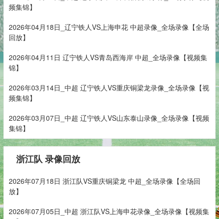
频集锦】
2026年04月18日_辽宁铁人VS上海申花 中超录像_全场录像【全场
回放】
2026年04月11日 辽宁铁人VS青岛西海岸 中超_全场录像【视频集
锦】
2026年03月14日_中超 辽宁铁人VS重庆铜梁龙录像_全场录像【视
频集锦】
2026年03月07日_中超 辽宁铁人VS山东泰山录像_全场录像【视频
集锦】
浙江队 录像回放
2026年07月18日 浙江队VS重庆铜梁龙 中超_全场录像【全场回
放】
2026年07月05日_中超 浙江队VS上海申花录像_全场录像【视频集