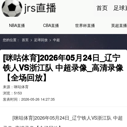
首页
足球
NBA直播
CBA直播
世界杯直播
英超直播
您的位置：
首页
>
足球回放
>
中超
[咪咕体育]2026年05月24日_辽宁
铁人VS浙江队 中超录像_高清录像
【全场回放】
来源：咪咕体育
浏览：
5153
发表时间：2026-05-26 14:27:35
[咪咕体育]2026年05月24日_辽宁铁人VS浙江队 中超