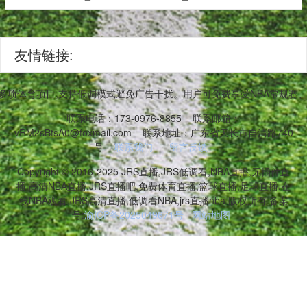
友情链接:
等多项体育项目,支持低调模式避免广告干扰。用户可免费享受NBA常规
联系电话：173-0976-8855
联系邮箱：
vRM2sBtsA0@foxmail.com
联系地址：广东省天长市自清路740
号
联系我们
留言反馈
Copyright © 2016-2025 JRS直播,JRS低调看,NBA直播,无插件直
播,高清NBA直播,JRS直播吧,免费体育直播,篮球直播,足球直播,在
线NBA观看,JRS高清直播,低调看NBA,jrs直播nba 版权所有 备案
号:
渝ICP备2025049671号
网站地图