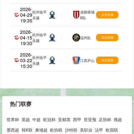
2026-
杭州临平
成都蓉城
04-29
中乙
:
高清直播
吴越
B队
19:35
2026-
杭州临平
04-15
中乙
:
温州队
高清直播
吴越
19:30
2026-
杭州临平
03-22
中乙
:
江西庐山
高清直播
吴越
15:30
热门联赛
世界杯
英超
中超
欧冠杯
亚精英
西甲
世亚预
足协杯
俄超
墨西超
韩K联
柬埔超
欧协联
沙特联
美职业
法甲
欧国联