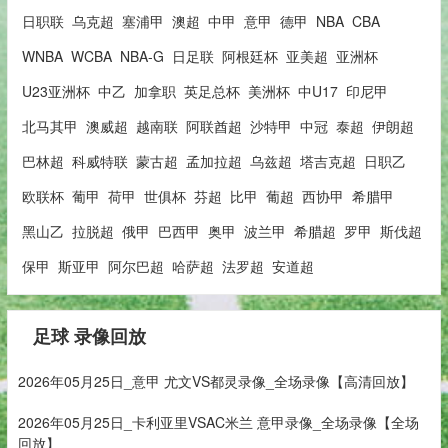
日职联
乌克超
塞浦甲
澳超
中甲
意甲
德甲
NBA
CBA
WNBA
WCBA
NBA-G
日足联
阿根廷杯
亚美超
亚洲杯
U23亚洲杯
中乙
加拿职
英足总杯
美洲杯
中U17
印尼甲
北马其甲
澳威超
越南联
阿联酋超
沙特甲
中冠
泰超
伊朗超
巴林超
科威特联
蒙古超
孟加拉超
乌兹超
塔吉克超
日职乙
欧联杯
葡甲
荷甲
世俱杯
芬超
比甲
葡超
西协甲
希腊甲
黑山乙
拉脱超
俄甲
巴西甲
奥甲
波兰甲
希腊超
罗甲
斯伐超
保甲
斯亚甲
阿尔巴超
哈萨超
法罗超
安道超
足球 录像回放
2026年05月25日_意甲 尤文VS都灵录像_全场录像【高清回放】
2026年05月25日_卡利亚里VSAC米兰 意甲录像_全场录像【全场
回放】