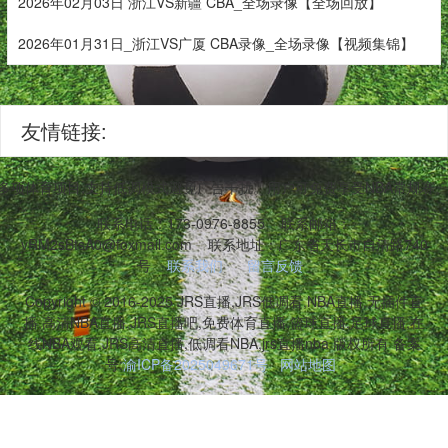
2026年02月03日 浙江VS新疆 CBA_全场录像【全场回放】
2026年01月31日_浙江VS广厦 CBA录像_全场录像【视频集锦】
友情链接:
等多项体育项目,支持低调模式避免广告干扰。用户可免费享受NBA常规
联系电话：173-0976-8855
联系邮箱：
vRM2sBtsA0@foxmail.com
联系地址：广东省天长市自清路740
号
联系我们
留言反馈
Copyright © 2016-2025 JRS直播,JRS低调看,NBA直播,无插件直
播,高清NBA直播,JRS直播吧,免费体育直播,篮球直播,足球直播,在
线NBA观看,JRS高清直播,低调看NBA,jrs直播nba 版权所有 备案
号:
渝ICP备2025049671号
网站地图