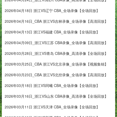
2026年04月18日 浙江VS辽宁 CBA_全场录像【全场回放】
2026年04月16日_CBA 浙江VS吉林录像_全场录像【高清回放】
2026年04月13日 浙江VS福建 CBA_全场录像【全场回放】
2026年04月09日_浙江VS江苏 CBA录像_全场录像【高清回放】
2026年03月28日_浙江VS青岛 CBA录像_高清录像【全场回放】
2026年03月25日_CBA 浙江VS北京录像_全场录像【视频集锦】
2026年03月23日_CBA 浙江VS北控录像_全场录像【高清回放】
2026年03月18日 浙江VS同曦 CBA_全场录像【全场回放】
2026年03月16日_浙江VS山东 CBA录像_高清录像【全场回放】
2026年03月11日 浙江VS天津 CBA_全场录像【全场回放】