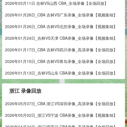
2026年03月11日 吉林VS山西 CBA_全场录像【全场回放】
2026年01月28日_CBA 吉林VS广东录像_全场录像【视频集锦】
2026年01月26日_CBA 吉林VS北控录像_全场录像【视频集锦】
2026年01月24日_吉林VS天津 CBA录像_全场录像【视频集锦】
2026年01月17日_CBA 吉林VS四川录像_高清录像【全场回放】
2026年01月15日_CBA 吉林VS青岛录像_全场录像【全场回放】
2026年01月13日_吉林VS山东 CBA录像_全场录像【全场回放】
浙江 录像回放
2026年05月07日_CBA 浙江VS深圳录像_高清录像【全场回放】
2026年05月02日_浙江VS宁波 CBA录像_全场录像【视频集锦】
2026年04月24日_浙江VS四川 CBA录像_高清录像【全场回放】