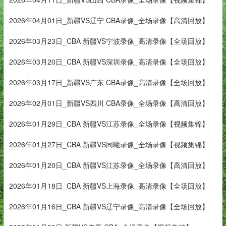
2026年04月01日_新疆VS辽宁 CBA录像_全场录像【高清回放】
2026年03月23日_CBA 新疆VS宁波录像_高清录像【全场回放】
2026年03月20日_CBA 新疆VS深圳录像_高清录像【全场回放】
2026年03月17日_新疆VS广东 CBA录像_高清录像【全场回放】
2026年02月01日_新疆VS四川 CBA录像_全场录像【高清回放】
2026年01月29日_CBA 新疆VS江苏录像_全场录像【视频集锦】
2026年01月27日_CBA 新疆VS同曦录像_全场录像【视频集锦】
2026年01月20日_CBA 新疆VS江苏录像_全场录像【高清回放】
2026年01月18日_CBA 新疆VS上海录像_高清录像【全场回放】
2026年01月16日_CBA 新疆VS辽宁录像_高清录像【全场回放】