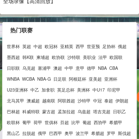
全场录像【高清回放】
热门联赛
世界杯
英超
中超
欧冠杯
亚精英
西甲
世亚预
足协杯
俄超
墨西超
韩K联
柬埔超
欧协联
沙特联
美职业
法甲
欧国联
日职联
乌克超
塞浦甲
澳超
中甲
意甲
德甲
NBA
CBA
WNBA
WCBA
NBA-G
日足联
阿根廷杯
亚美超
亚洲杯
U23亚洲杯
中乙
加拿职
英足总杯
美洲杯
中U17
印尼甲
北马其甲
澳威超
越南联
阿联酋超
沙特甲
中冠
泰超
伊朗超
巴林超
科威特联
蒙古超
孟加拉超
乌兹超
塔吉克超
日职乙
欧联杯
葡甲
荷甲
世俱杯
芬超
比甲
葡超
西协甲
希腊甲
黑山乙
拉脱超
俄甲
巴西甲
奥甲
波兰甲
希腊超
罗甲
斯伐超