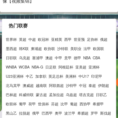
像【视频集锦】
热门联赛
世界杯
英超
中超
欧冠杯
亚精英
西甲
世亚预
足协杯
俄超
墨西超
韩K联
柬埔超
欧协联
沙特联
美职业
法甲
欧国联
日职联
乌克超
塞浦甲
澳超
中甲
意甲
德甲
NBA
CBA
WNBA
WCBA
NBA-G
日足联
阿根廷杯
亚美超
亚洲杯
U23亚洲杯
中乙
加拿职
英足总杯
美洲杯
中U17
印尼甲
北马其甲
澳威超
越南联
阿联酋超
沙特甲
中冠
泰超
伊朗超
巴林超
科威特联
蒙古超
孟加拉超
乌兹超
塔吉克超
日职乙
欧联杯
葡甲
荷甲
世俱杯
芬超
比甲
葡超
西协甲
希腊甲
黑山乙
拉脱超
俄甲
巴西甲
奥甲
波兰甲
希腊超
罗甲
斯伐超