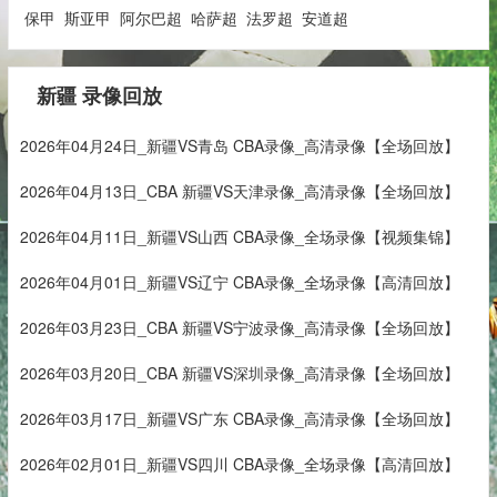
保甲
斯亚甲
阿尔巴超
哈萨超
法罗超
安道超
新疆 录像回放
2026年04月24日_新疆VS青岛 CBA录像_高清录像【全场回放】
2026年04月13日_CBA 新疆VS天津录像_高清录像【全场回放】
2026年04月11日_新疆VS山西 CBA录像_全场录像【视频集锦】
2026年04月01日_新疆VS辽宁 CBA录像_全场录像【高清回放】
2026年03月23日_CBA 新疆VS宁波录像_高清录像【全场回放】
2026年03月20日_CBA 新疆VS深圳录像_高清录像【全场回放】
2026年03月17日_新疆VS广东 CBA录像_高清录像【全场回放】
2026年02月01日_新疆VS四川 CBA录像_全场录像【高清回放】