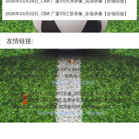
2026年03月24日_CBA 广厦VS天津录像_高清录像【全场回放】
2026年03月22日_CBA 广厦VS江苏录像_全场录像【全场回放】
友情链接:
等多项体育项目,支持低调模式避免广告干扰。用户可免费享受NBA常规
联系电话：173-0976-8855
联系邮箱：
vRM2sBtsA0@foxmail.com
联系地址：广东省天长市自清路740
号
联系我们
留言反馈
Copyright © 2016-2025 JRS直播,JRS低调看,NBA直播,无插件直
播,高清NBA直播,JRS直播吧,免费体育直播,篮球直播,足球直播,在
线NBA观看,JRS高清直播,低调看NBA,jrs直播nba 版权所有 备案
号:
渝ICP备2025049671号
网站地图