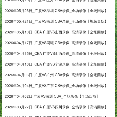
2026年05月23日_广厦VS深圳 CBA录像_全场录像【全场回放】
2026年05月21日_广厦VS深圳 CBA录像_全场录像【视频集锦】
2026年05月10日_CBA 广厦VS山西录像_高清录像【全场回放】
2026年04月17日_广厦VS同曦 CBA录像_高清录像【全场回放】
2026年04月15日_CBA 广厦VS山西录像_高清录像【全场回放】
2026年04月10日_CBA 广厦VS宁波录像_高清录像【全场回放】
2026年04月06日_广厦VS广州 CBA录像_高清录像【全场回放】
2026年04月04日_广厦VS广东 CBA录像_全场录像【全场回放】
2026年04月02日 广厦VS深圳 CBA_全场录像【全场回放】
2026年03月27日_CBA 广厦VS四川录像_全场录像【高清回放】