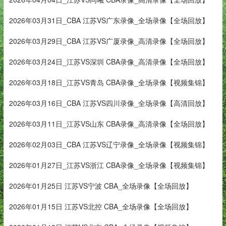
2026年03月31日_CBA 江苏VS广东录像_全场录像【全场回放】
2026年03月29日_CBA 江苏VS广厦录像_高清录像【全场回放】
2026年03月24日_江苏VS深圳 CBA录像_高清录像【全场回放】
2026年03月18日_江苏VS青岛 CBA录像_全场录像【视频集锦】
2026年03月16日_CBA 江苏VS四川录像_全场录像【高清回放】
2026年03月11日_江苏VS山东 CBA录像_高清录像【全场回放】
2026年02月03日_CBA 江苏VS辽宁录像_全场录像【视频集锦】
2026年01月27日_江苏VS浙江 CBA录像_全场录像【视频集锦】
2026年01月25日 江苏VS宁波 CBA_全场录像【全场回放】
2026年01月15日 江苏VS北控 CBA_全场录像【全场回放】