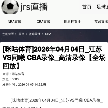
首页
足球
NBA直播
CBA直播
世界杯直播
英超直播
您的位置：
首页
>
篮球录播
>
CBA
[咪咕体育]2026年04月04日_江苏
VS同曦 CBA录像_高清录像【全场
回放】
来源：咪咕体育
浏览：
6086
发表时间：2026-04-05 14:32:58
[咪咕体育]2026年04月04日_江苏VS同曦 CBA录像_