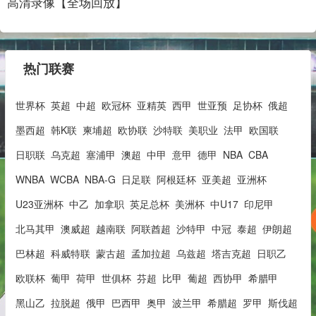
高清录像【全场回放】
热门联赛
世界杯
英超
中超
欧冠杯
亚精英
西甲
世亚预
足协杯
俄超
墨西超
韩K联
柬埔超
欧协联
沙特联
美职业
法甲
欧国联
日职联
乌克超
塞浦甲
澳超
中甲
意甲
德甲
NBA
CBA
WNBA
WCBA
NBA-G
日足联
阿根廷杯
亚美超
亚洲杯
U23亚洲杯
中乙
加拿职
英足总杯
美洲杯
中U17
印尼甲
北马其甲
澳威超
越南联
阿联酋超
沙特甲
中冠
泰超
伊朗超
巴林超
科威特联
蒙古超
孟加拉超
乌兹超
塔吉克超
日职乙
欧联杯
葡甲
荷甲
世俱杯
芬超
比甲
葡超
西协甲
希腊甲
黑山乙
拉脱超
俄甲
巴西甲
奥甲
波兰甲
希腊超
罗甲
斯伐超