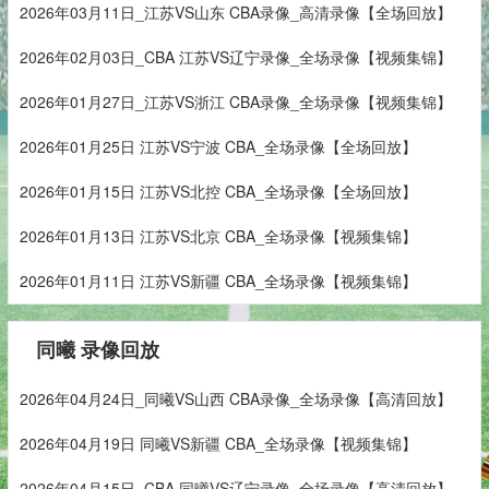
2026年03月11日_江苏VS山东 CBA录像_高清录像【全场回放】
2026年02月03日_CBA 江苏VS辽宁录像_全场录像【视频集锦】
2026年01月27日_江苏VS浙江 CBA录像_全场录像【视频集锦】
2026年01月25日 江苏VS宁波 CBA_全场录像【全场回放】
2026年01月15日 江苏VS北控 CBA_全场录像【全场回放】
2026年01月13日 江苏VS北京 CBA_全场录像【视频集锦】
2026年01月11日 江苏VS新疆 CBA_全场录像【视频集锦】
同曦 录像回放
2026年04月24日_同曦VS山西 CBA录像_全场录像【高清回放】
2026年04月19日 同曦VS新疆 CBA_全场录像【视频集锦】
2026年04月15日_CBA 同曦VS辽宁录像_全场录像【高清回放】