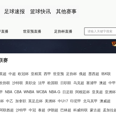
足球速报
篮球快讯
其他赛事
甲直播
世亚预直播
足协杯直播
联赛
英超
中超
欧冠杯
亚精英
西甲
世亚预
足协杯
俄超
墨西超
韩K联
欧协联
沙特联
美职业
法甲
欧国联
日职联
乌克超
塞浦甲
澳超
中甲
甲
NBA
CBA
WNBA
WCBA
NBA-G
日足联
阿根廷杯
亚美超
亚洲杯
洲杯
中乙
加拿职
英足总杯
美洲杯
中U17
印尼甲
北马其甲
澳威超
阿联酋超
沙特甲
中冠
泰超
伊朗超
巴林超
科威特联
蒙古超
孟加拉