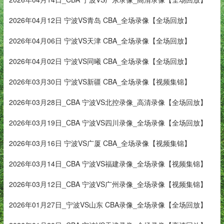
2026年04月12日 宁波VS青岛 CBA_全场录像【全场回放】
2026年04月06日 宁波VS天津 CBA_全场录像【全场回放】
2026年04月02日 宁波VS同曦 CBA_全场录像【全场回放】
2026年03月30日 宁波VS新疆 CBA_全场录像【视频集锦】
2026年03月28日_CBA 宁波VS北控录像_高清录像【全场回放】
2026年03月19日_CBA 宁波VS四川录像_全场录像【全场回放】
2026年03月16日 宁波VS广厦 CBA_全场录像【视频集锦】
2026年03月14日_CBA 宁波VS福建录像_全场录像【视频集锦】
2026年03月12日_CBA 宁波VS广州录像_全场录像【视频集锦】
2026年01月27日_宁波VS山东 CBA录像_全场录像【全场回放】