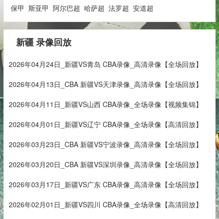
保甲
斯亚甲
阿尔巴超
哈萨超
法罗超
安道超
新疆 录像回放
2026年04月24日_新疆VS青岛 CBA录像_高清录像【全场回放】
2026年04月13日_CBA 新疆VS天津录像_高清录像【全场回放】
2026年04月11日_新疆VS山西 CBA录像_全场录像【视频集锦】
2026年04月01日_新疆VS辽宁 CBA录像_全场录像【高清回放】
2026年03月23日_CBA 新疆VS宁波录像_高清录像【全场回放】
2026年03月20日_CBA 新疆VS深圳录像_高清录像【全场回放】
2026年03月17日_新疆VS广东 CBA录像_高清录像【全场回放】
2026年02月01日_新疆VS四川 CBA录像_全场录像【高清回放】