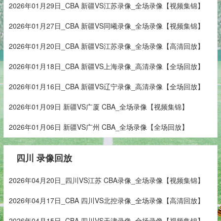
2026年01月29日_CBA 新疆VS江苏录像_全场录像【视频集锦】
2026年01月27日_CBA 新疆VS同曦录像_全场录像【视频集锦】
2026年01月20日_CBA 新疆VS江苏录像_全场录像【高清回放】
2026年01月18日_CBA 新疆VS上海录像_高清录像【全场回放】
2026年01月16日_CBA 新疆VS辽宁录像_高清录像【全场回放】
2026年01月09日 新疆VS广厦 CBA_全场录像【视频集锦】
2026年01月06日 新疆VS广州 CBA_全场录像【全场回放】
四川 录像回放
2026年04月20日_四川VS江苏 CBA录像_全场录像【视频集锦】
2026年04月17日_CBA 四川VS北控录像_全场录像【高清回放】
2026年04月15日_CBA 四川VS天津录像_全场录像【视频集锦】