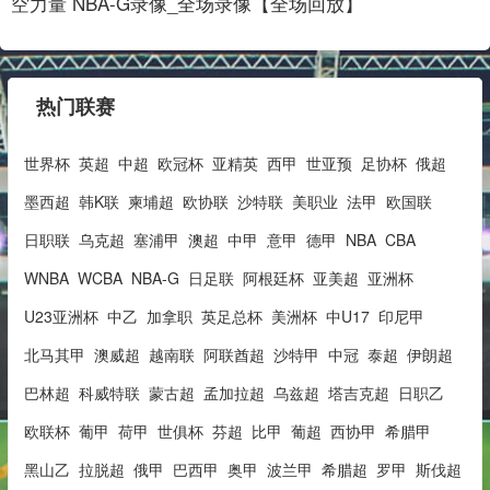
空力量 NBA-G录像_全场录像【全场回放】
热门联赛
世界杯
英超
中超
欧冠杯
亚精英
西甲
世亚预
足协杯
俄超
墨西超
韩K联
柬埔超
欧协联
沙特联
美职业
法甲
欧国联
日职联
乌克超
塞浦甲
澳超
中甲
意甲
德甲
NBA
CBA
WNBA
WCBA
NBA-G
日足联
阿根廷杯
亚美超
亚洲杯
U23亚洲杯
中乙
加拿职
英足总杯
美洲杯
中U17
印尼甲
北马其甲
澳威超
越南联
阿联酋超
沙特甲
中冠
泰超
伊朗超
巴林超
科威特联
蒙古超
孟加拉超
乌兹超
塔吉克超
日职乙
欧联杯
葡甲
荷甲
世俱杯
芬超
比甲
葡超
西协甲
希腊甲
黑山乙
拉脱超
俄甲
巴西甲
奥甲
波兰甲
希腊超
罗甲
斯伐超