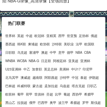
阳 NBA-G录像_高清录像【全场回放】
热门联赛
世界杯
英超
中超
欧冠杯
亚精英
西甲
世亚预
足协杯
俄超
墨西超
韩K联
柬埔超
欧协联
沙特联
美职业
法甲
欧国联
日职联
乌克超
塞浦甲
澳超
中甲
意甲
德甲
NBA
CBA
WNBA
WCBA
NBA-G
日足联
阿根廷杯
亚美超
亚洲杯
U23亚洲杯
中乙
加拿职
英足总杯
美洲杯
中U17
印尼甲
北马其甲
澳威超
越南联
阿联酋超
沙特甲
中冠
泰超
伊朗超
巴林超
科威特联
蒙古超
孟加拉超
乌兹超
塔吉克超
日职乙
欧联杯
葡甲
荷甲
世俱杯
芬超
比甲
葡超
西协甲
希腊甲
黑山乙
拉脱超
俄甲
巴西甲
奥甲
波兰甲
希腊超
罗甲
斯伐超