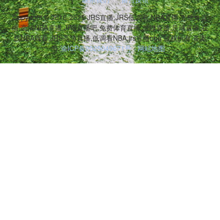
Copyright © 2016-2025 JRS直播,JRS低调看,NBA直播,无插件直
播,高清NBA直播,JRS直播吧,免费体育直播,篮球直播,足球直播,在
线NBA观看,JRS高清直播,低调看NBA,jrs直播nba 版权所有 备案
号:
渝ICP备2025049671号
网站地图