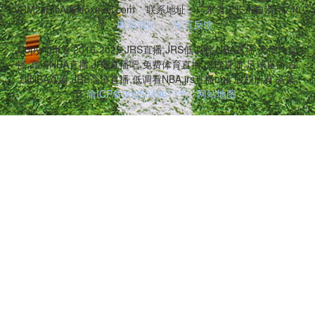
vRM2sBtsA0@foxmail.com
联系地址：广东省天长市自清路740
号
联系我们
留言反馈
Copyright © 2016-2025 JRS直播,JRS低调看,NBA直播,无插件直
播,高清NBA直播,JRS直播吧,免费体育直播,篮球直播,足球直播,在
线NBA观看,JRS高清直播,低调看NBA,jrs直播nba 版权所有 备案
号:
渝ICP备2025049671号
网站地图