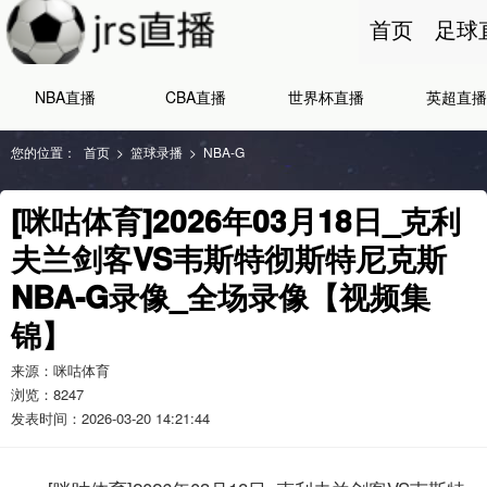
首页
足球
NBA直播
CBA直播
世界杯直播
英超直播
您的位置：
首页
>
篮球录播
>
NBA-G
[咪咕体育]2026年03月18日_克利
夫兰剑客VS韦斯特彻斯特尼克斯
NBA-G录像_全场录像【视频集
锦】
来源：咪咕体育
浏览：
8247
发表时间：2026-03-20 14:21:44