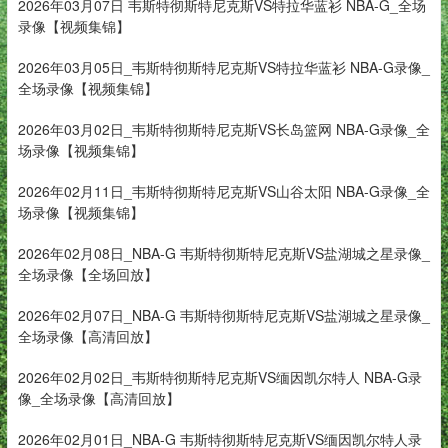
2026年03月07日 韦斯特彻斯特尼克斯VS特拉华蓝衫 NBA-G_全场
录像【视频集锦】
2026年03月05日_韦斯特彻斯特尼克斯VS特拉华蓝衫 NBA-G录像_
全场录像【视频集锦】
2026年03月02日_韦斯特彻斯特尼克斯VS长岛篮网 NBA-G录像_全
场录像【视频集锦】
2026年02月11日_韦斯特彻斯特尼克斯VS山谷太阳 NBA-G录像_全
场录像【视频集锦】
2026年02月08日_NBA-G 韦斯特彻斯特尼克斯VS盐湖城之星录像_
全场录像【全场回放】
2026年02月07日_NBA-G 韦斯特彻斯特尼克斯VS盐湖城之星录像_
全场录像【高清回放】
2026年02月02日_韦斯特彻斯特尼克斯VS缅因凯尔特人 NBA-G录
像_全场录像【高清回放】
2026年02月01日_NBA-G 韦斯特彻斯特尼克斯VS缅因凯尔特人录