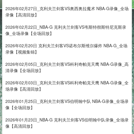
2026年02月27日_克利夫兰剑客VS奥西奥拉魔术 NBA-G录像_全场
录像【高清回放】
2026年02月22日_NBA-G 克利夫兰剑客VS韦斯特彻斯特尼克斯录
像_全场录像【全场回放】
2026年02月20日 克利夫兰剑客VS诺布尔斯维尔爆炸 NBA-G_全场
录像【视频集锦】
2026年02月05日_克利夫兰剑客VS科利奇帕克天鹰 NBA-G录像_高
清录像【全场回放】
2026年02月03日_克利夫兰剑客VS科利奇帕克天鹰 NBA-G录像_全
场录像【高清回放】
2026年01月25日_克利夫兰剑客VS伯明翰中队 NBA-G录像_全场录
像【全场回放】
2026年01月23日_NBA-G 克利夫兰剑客VS伯明翰中队录像_全场录
像【高清回放】