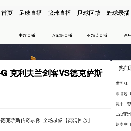
首页
足球直播
篮球直播
足球回放
篮球录播
中超直播
欧冠杯直播
亚精英直播
西
热门
BA-G 克利夫兰剑客VS德克萨斯
世界杯
柬埔超
意甲
德
U23亚
剑客VS德克萨斯传奇录像_全场录像【高清回放】
越南联