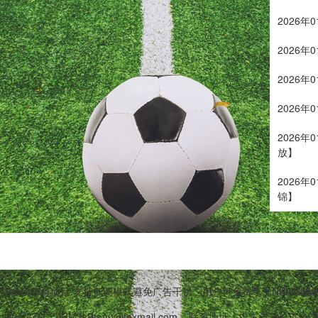
2026
2026年
2026
2026
2026
放】
2026
锦】
篮球等多项体育项目,支持低调模式避免广告干扰。用户可免费享受NBA常
联系邮箱：vRM2sBtsA0@foxmail.com
联系地址：广东省天长市自清路