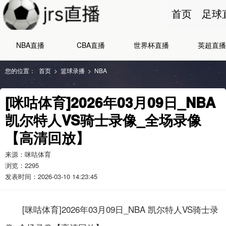
首页
足球
NBA直播
CBA直播
世界杯直播
英超直播
您的位置：
首页
>
篮球录播
>
NBA
[咪咕体育]2026年03月09日_NBA
凯尔特人VS骑士录像_全场录像
【高清回放】
来源：咪咕体育
浏览：
2295
发表时间：2026-03-10 14:23:45
[咪咕体育]2026年03月09日_NBA 凯尔特人VS骑士录