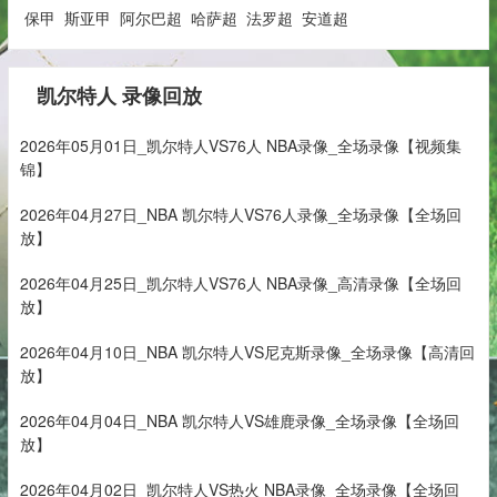
保甲
斯亚甲
阿尔巴超
哈萨超
法罗超
安道超
凯尔特人 录像回放
2026年05月01日_凯尔特人VS76人 NBA录像_全场录像【视频集
锦】
2026年04月27日_NBA 凯尔特人VS76人录像_全场录像【全场回
放】
2026年04月25日_凯尔特人VS76人 NBA录像_高清录像【全场回
放】
2026年04月10日_NBA 凯尔特人VS尼克斯录像_全场录像【高清回
放】
2026年04月04日_NBA 凯尔特人VS雄鹿录像_全场录像【全场回
放】
2026年04月02日_凯尔特人VS热火 NBA录像_全场录像【全场回