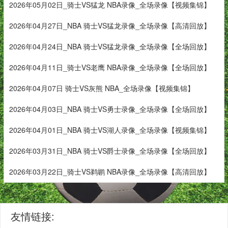
2026年05月02日_骑士VS猛龙 NBA录像_全场录像【视频集锦】
2026年04月27日_NBA 骑士VS猛龙录像_全场录像【高清回放】
2026年04月24日_NBA 骑士VS猛龙录像_全场录像【全场回放】
2026年04月11日_骑士VS老鹰 NBA录像_全场录像【全场回放】
2026年04月07日 骑士VS灰熊 NBA_全场录像【视频集锦】
2026年04月03日_NBA 骑士VS勇士录像_全场录像【全场回放】
2026年04月01日_NBA 骑士VS湖人录像_全场录像【视频集锦】
2026年03月31日_NBA 骑士VS爵士录像_全场录像【全场回放】
2026年03月22日_骑士VS鹈鹕 NBA录像_全场录像【高清回放】
友情链接: