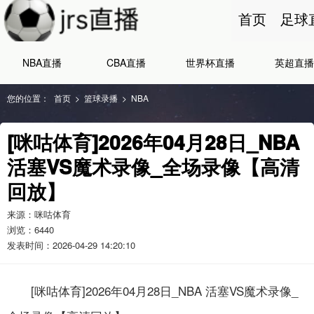
首页
足球
NBA直播
CBA直播
世界杯直播
英超直播
您的位置：
首页
>
篮球录播
>
NBA
[咪咕体育]2026年04月28日_NBA
活塞VS魔术录像_全场录像【高清
回放】
来源：咪咕体育
浏览：
6440
发表时间：2026-04-29 14:20:10
[咪咕体育]2026年04月28日_NBA 活塞VS魔术录像_