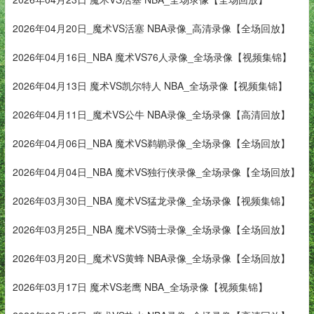
2026年04月20日_魔术VS活塞 NBA录像_高清录像【全场回放】
2026年04月16日_NBA 魔术VS76人录像_全场录像【视频集锦】
2026年04月13日 魔术VS凯尔特人 NBA_全场录像【视频集锦】
2026年04月11日_魔术VS公牛 NBA录像_全场录像【高清回放】
2026年04月06日_NBA 魔术VS鹈鹕录像_全场录像【全场回放】
2026年04月04日_NBA 魔术VS独行侠录像_全场录像【全场回放】
2026年03月30日_NBA 魔术VS猛龙录像_全场录像【视频集锦】
2026年03月25日_NBA 魔术VS骑士录像_全场录像【全场回放】
2026年03月20日_魔术VS黄蜂 NBA录像_全场录像【全场回放】
2026年03月17日 魔术VS老鹰 NBA_全场录像【视频集锦】