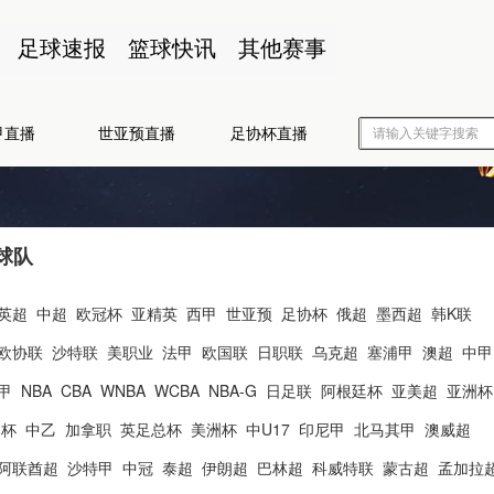
足球速报
篮球快讯
其他赛事
甲直播
世亚预直播
足协杯直播
球队
英超
中超
欧冠杯
亚精英
西甲
世亚预
足协杯
俄超
墨西超
韩K联
欧协联
沙特联
美职业
法甲
欧国联
日职联
乌克超
塞浦甲
澳超
中甲
甲
NBA
CBA
WNBA
WCBA
NBA-G
日足联
阿根廷杯
亚美超
亚洲杯
洲杯
中乙
加拿职
英足总杯
美洲杯
中U17
印尼甲
北马其甲
澳威超
阿联酋超
沙特甲
中冠
泰超
伊朗超
巴林超
科威特联
蒙古超
孟加拉