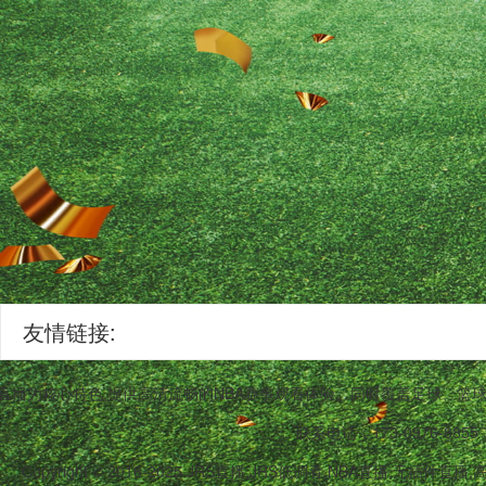
友情链接:
BA直播为核心特色,提供高清流畅的NBA赛事观看体验。同时覆盖足球、
联系电话：173-0976-8855
Copyright © 2016-2025 JRS直播,JRS低调看,NBA直播,无