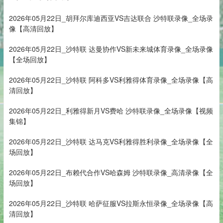
2026年05月22日_胡拜尔库迪西亚VS吉达联合 沙特联录像_全场录
像【高清回放】
2026年05月22日_沙特联 达曼协作VS新未来城体育录像_全场录像
【全场回放】
2026年05月22日_沙特联 阿科多VS利雅得体育录像_全场录像【高
清回放】
2026年05月22日_利雅得新月VS费哈 沙特联录像_全场录像【视频
集锦】
2026年05月22日_沙特联 达马克VS利雅得胜利录像_全场录像【全
场回放】
2026年05月22日_布赖代合作VS哈森姆 沙特联录像_高清录像【全
场回放】
2026年05月22日_沙特联 哈萨征服VS拉斯永恒录像_全场录像【高
清回放】