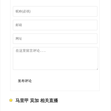
发布评论
马里甲 宾加 相关直播