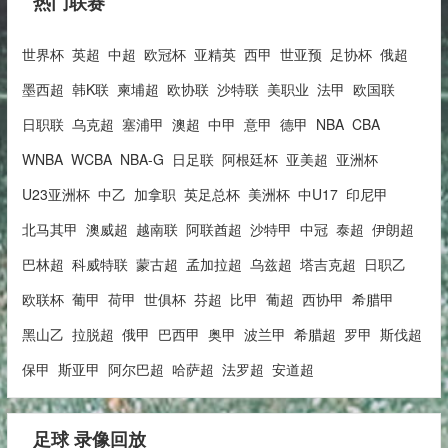
热门联赛
世界杯
英超
中超
欧冠杯
亚精英
西甲
世亚预
足协杯
俄超
墨西超
韩K联
柬埔超
欧协联
沙特联
美职业
法甲
欧国联
日职联
乌克超
塞浦甲
澳超
中甲
意甲
德甲
NBA
CBA
WNBA
WCBA
NBA-G
日足联
阿根廷杯
亚美超
亚洲杯
U23亚洲杯
中乙
加拿职
英足总杯
美洲杯
中U17
印尼甲
北马其甲
澳威超
越南联
阿联酋超
沙特甲
中冠
泰超
伊朗超
巴林超
科威特联
蒙古超
孟加拉超
乌兹超
塔吉克超
日职乙
欧联杯
葡甲
荷甲
世俱杯
芬超
比甲
葡超
西协甲
希腊甲
黑山乙
拉脱超
俄甲
巴西甲
奥甲
波兰甲
希腊超
罗甲
斯伐超
保甲
斯亚甲
阿尔巴超
哈萨超
法罗超
安道超
足球 录像回放