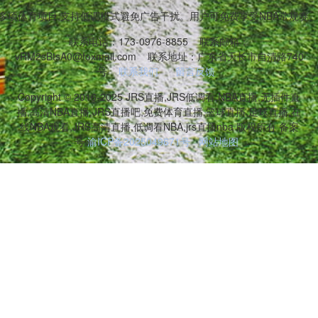
等多项体育项目,支持低调模式避免广告干扰。用户可免费享受NBA常规
联系电话：173-0976-8855
联系邮箱：
vRM2sBtsA0@foxmail.com
联系地址：广东省天长市自清路740
号
联系我们
留言反馈
Copyright © 2016-2025 JRS直播,JRS低调看,NBA直播,无插件直
播,高清NBA直播,JRS直播吧,免费体育直播,篮球直播,足球直播,在
线NBA观看,JRS高清直播,低调看NBA,jrs直播nba 版权所有 备案
号:
渝ICP备2025049671号
网站地图