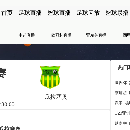
首页
足球直播
篮球直播
足球回放
篮球录播
中超直播
欧冠杯直播
亚精英直播
西
热门
赛
世界杯
柬埔超
瓜拉塞奥
意甲
德
:30:00
U23亚
越南联
 瓜拉塞奥