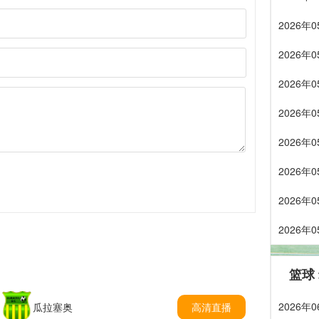
2026
2026
2026
2026
2026
2026
2026
2026
篮球
2026年
瓜拉塞奥
高清直播