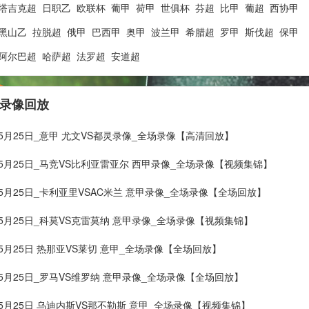
塔吉克超
日职乙
欧联杯
葡甲
荷甲
世俱杯
芬超
比甲
葡超
西协甲
黑山乙
拉脱超
俄甲
巴西甲
奥甲
波兰甲
希腊超
罗甲
斯伐超
保甲
阿尔巴超
哈萨超
法罗超
安道超
 录像回放
年05月25日_意甲 尤文VS都灵录像_全场录像【高清回放】
年05月25日_马竞VS比利亚雷亚尔 西甲录像_全场录像【视频集锦】
年05月25日_卡利亚里VSAC米兰 意甲录像_全场录像【全场回放】
年05月25日_科莫VS克雷莫纳 意甲录像_全场录像【视频集锦】
年05月25日 热那亚VS莱切 意甲_全场录像【全场回放】
年05月25日_罗马VS维罗纳 意甲录像_全场录像【全场回放】
年05月25日 乌迪内斯VS那不勒斯 意甲_全场录像【视频集锦】