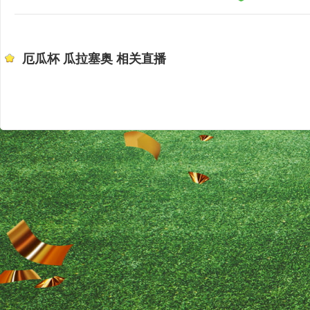
厄瓜杯 瓜拉塞奥 相关直播