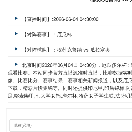
【直播时间】:2026-06-04 04:30:00
【对阵赛事】：厄瓜杯
【对阵球队】：穆苏克鲁纳 vs 瓜拉塞奥
北京时间2026年06月04日 04:30分，厄瓜多尔
观看比赛。本站同步官方直播源准时直播，比赛数据实
像、比赛比分、赛事结果、赛事相关新闻报道，以及厄
下载，精彩片段集锦等。同时还提供印尼甲,印盾锦标,阿塞后
足,喀麦隆甲,韩大学女锦,摩尔杯,哈萨女子学生联,法篮明