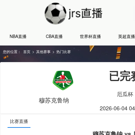
NBA直播
CBA直播
世界杯直播
英超直播
您的位置：
首页
>
其他赛事
>
热门比赛
已完
厄瓜杯
穆苏克鲁纳
2026-06-04 04
比赛直播
穆苏克鲁纳 vs