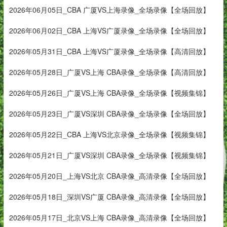
2026年06月05日_CBA 广厦VS上海录像_全场录像【全场回放】
2026年06月02日_CBA 上海VS广厦录像_全场录像【全场回放】
2026年05月31日_CBA 上海VS广厦录像_全场录像【高清回放】
2026年05月28日_广厦VS上海 CBA录像_全场录像【高清回放】
2026年05月26日_广厦VS上海 CBA录像_全场录像【视频集锦】
2026年05月23日_广厦VS深圳 CBA录像_全场录像【全场回放】
2026年05月22日_CBA 上海VS北京录像_全场录像【视频集锦】
2026年05月21日_广厦VS深圳 CBA录像_全场录像【视频集锦】
2026年05月20日_上海VS北京 CBA录像_高清录像【全场回放】
2026年05月18日_深圳VS广厦 CBA录像_高清录像【全场回放】
2026年05月17日_北京VS上海 CBA录像_高清录像【全场回放】