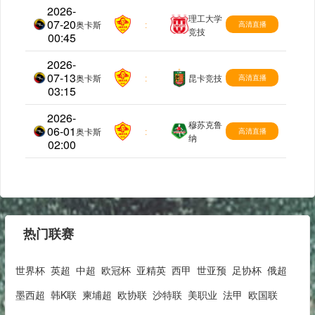
2026-
理工大学
07-20
厄瓜甲
奥卡斯
:
高清直播
竞技
00:45
2026-
07-13
厄瓜甲
奥卡斯
:
昆卡竞技
高清直播
03:15
2026-
穆苏克鲁
06-01
厄瓜甲
奥卡斯
:
高清直播
纳
02:00
热门联赛
世界杯
英超
中超
欧冠杯
亚精英
西甲
世亚预
足协杯
俄超
墨西超
韩K联
柬埔超
欧协联
沙特联
美职业
法甲
欧国联