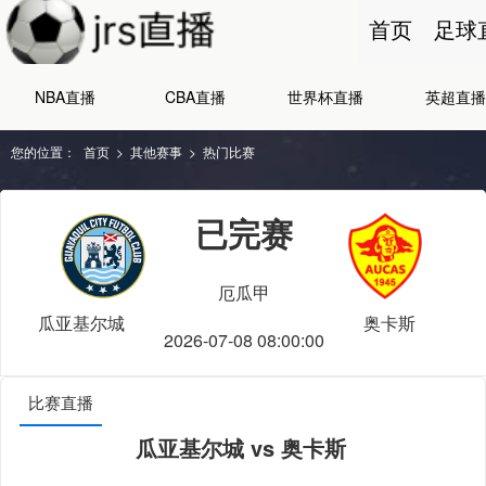
首页
足球
NBA直播
CBA直播
世界杯直播
英超直播
您的位置：
首页
>
其他赛事
>
热门比赛
已完赛
厄瓜甲
瓜亚基尔城
奥卡斯
2026-07-08 08:00:00
比赛直播
瓜亚基尔城 vs 奥卡斯