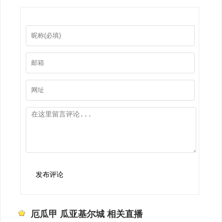
发布评论
厄瓜甲 瓜亚基尔城 相关直播