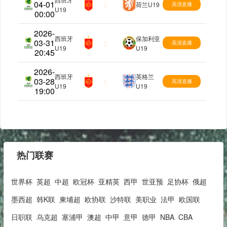
04-01
欧青U19
:
荷兰U19
高清直播
U19
00:00
2026-
西班牙
保加利亚
03-31
欧青U19
:
高清直播
U19
U19
20:45
2026-
西班牙
英格兰
03-28
欧青U19
:
高清直播
U19
U19
19:00
热门联赛
世界杯
英超
中超
欧冠杯
亚精英
西甲
世亚预
足协杯
俄超
墨西超
韩K联
柬埔超
欧协联
沙特联
美职业
法甲
欧国联
日职联
乌克超
塞浦甲
澳超
中甲
意甲
德甲
NBA
CBA