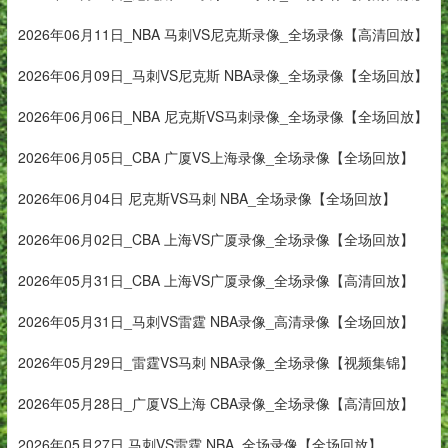
2026年06月11日_NBA 马刺VS尼克斯录像_全场录像【高清回放】
2026年06月09日_马刺VS尼克斯 NBA录像_全场录像【全场回放】
2026年06月06日_NBA 尼克斯VS马刺录像_全场录像【全场回放】
2026年06月05日_CBA 广厦VS上海录像_全场录像【全场回放】
2026年06月04日 尼克斯VS马刺 NBA_全场录像【全场回放】
2026年06月02日_CBA 上海VS广厦录像_全场录像【全场回放】
2026年05月31日_CBA 上海VS广厦录像_全场录像【高清回放】
2026年05月31日_马刺VS雷霆 NBA录像_高清录像【全场回放】
2026年05月29日_雷霆VS马刺 NBA录像_全场录像【视频集锦】
2026年05月28日_广厦VS上海 CBA录像_全场录像【高清回放】
2026年05月27日 马刺VS雷霆 NBA_全场录像【全场回放】