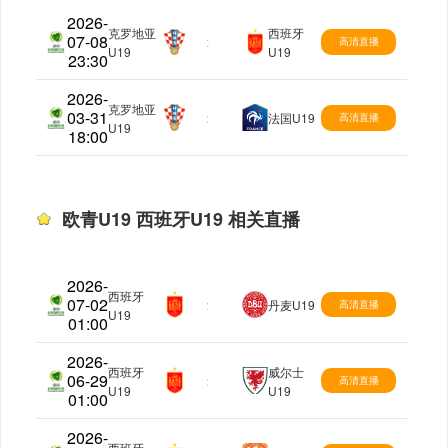
2026-
克罗地亚
西班牙
07-08
欧青U19
:
高清直播
U19
U19
23:30
2026-
克罗地亚
03-31
欧青U19
:
法国U19
高清直播
U19
18:00
欧青U19 西班牙U19 相关直播
2026-
西班牙
07-02
欧青U19
:
丹麦U19
高清直播
U19
01:00
2026-
西班牙
威尔士
06-29
欧青U19
:
高清直播
U19
U19
01:00
2026-
西班牙