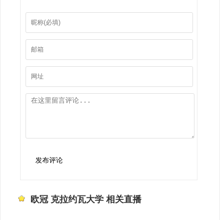
发布评论
欧冠 克拉约瓦大学 相关直播