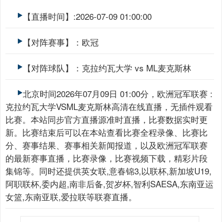
【直播时间】:2026-07-09 01:00:00
【对阵赛事】：欧冠
【对阵球队】：克拉约瓦大学 vs ML麦克斯林
北京时间2026年07月09日 01:00分，欧洲冠军联赛 :
克拉约瓦大学VSML麦克斯林高清在线直播，无插件观看
比赛。本站同步官方直播源准时直播，比赛数据实时更
新。比赛结束后可以在本站查看比赛全程录像、比赛比
分、赛事结果、赛事相关新闻报道，以及欧洲冠军联赛
的最新赛事直播，比赛录像，比赛视频下载，精彩片段
集锦等。同时还提供英女联,意春锦3,以联杯,新加坡U19,
阿职联杯,委内超,南非后备,贺岁杯,智利SAESA,东南亚运
女篮,东南亚联,爱拉联等联赛直播。