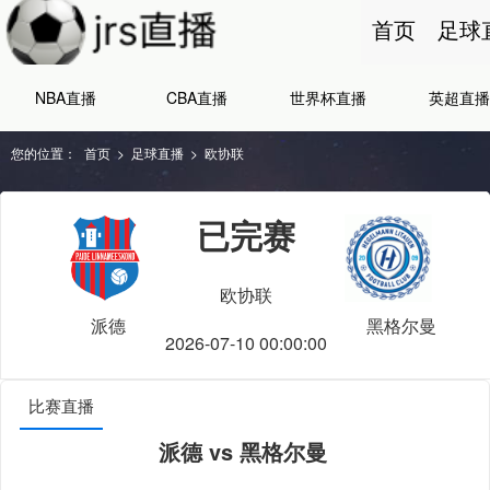
首页
足球
NBA直播
CBA直播
世界杯直播
英超直播
您的位置：
首页
>
足球直播
>
欧协联
已完赛
欧协联
派德
黑格尔曼
2026-07-10 00:00:00
比赛直播
派德 vs 黑格尔曼