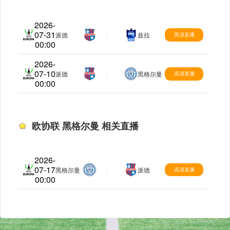
2026-
07-31
欧协联
派德
:
兹拉
高清直播
00:00
2026-
07-10
欧协联
派德
:
黑格尔曼
高清直播
00:00
欧协联 黑格尔曼 相关直播
2026-
07-17
欧协联
黑格尔曼
:
派德
高清直播
00:00