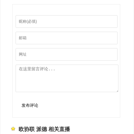
发布评论
欧协联 派德 相关直播