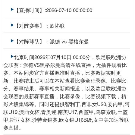
【直播时间】:2026-07-10 00:00:00
【对阵赛事】：欧协联
【对阵球队】：派德 vs 黑格尔曼
北京时间2026年07月10日 00:00分，欧足联欧洲协
会联赛 : 派德VS黑格尔曼高清在线直播，无插件观看比
赛。本站同步官方直播源准时直播，比赛数据实时更
新。比赛结束后可以在本站查看比赛全程录像、比赛比
分、赛事结果、赛事相关新闻报道，以及欧足联欧洲协
会联赛的最新赛事直播，比赛录像，比赛视频下载，精
彩片段集锦等。同时还提供智利丁,西非女U20,委内甲,阿
联U19,澳西女杯,青奥運,南美U17,西篮甲,乌森索联,土篮
甲,斯亚女杯,沙特金锦赛,欧女锦U16B级,女中美加运等联
赛直播。