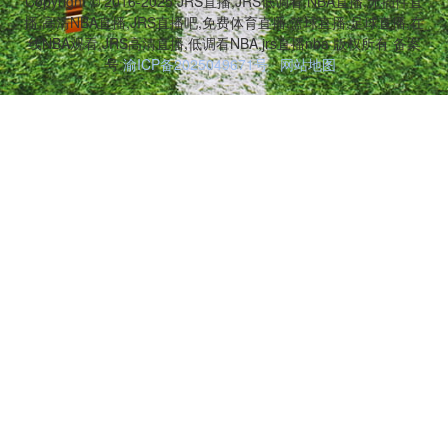
Copyright © 2016-2025 JRS直播,JRS低调看,NBA直播,无插件直
播,高清NBA直播,JRS直播吧,免费体育直播,篮球直播,足球直播,在
线NBA观看,JRS高清直播,低调看NBA,jrs直播nba 版权所有 备案
号:
渝ICP备2025049671号
网站地图