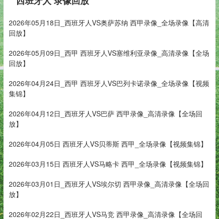
西班牙人 录像回放
2026年05月18日_西班牙人VS奥萨苏纳 西甲录像_全场录像【高清
回放】
2026年05月09日_西甲 西班牙人VS塞维利亚录像_高清录像【全场
回放】
2026年04月24日_西甲 西班牙人VS巴列卡诺录像_全场录像【视频
集锦】
2026年04月12日_西班牙人VS巴萨 西甲录像_高清录像【全场回
放】
2026年04月05日 西班牙人VS贝蒂斯 西甲_全场录像【视频集锦】
2026年03月15日 西班牙人VS马略卡 西甲_全场录像【视频集锦】
2026年03月01日_西班牙人VS埃尔切 西甲录像_高清录像【全场回
放】
2026年02月22日_西班牙人VS马竞 西甲录像_高清录像【全场回