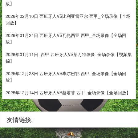
放】
2026年02月10日 西班牙人VS比利亚雷亚尔 西甲_全场录像【全场
回放】
2026年01月24日 西班牙人VS瓦伦西亚 西甲_全场录像【全场回
放】
2026年01月11日_西甲 西班牙人VS莱万特录像_全场录像【视频集
锦】
2025年12月23日 西班牙人VS毕尔巴鄂 西甲_全场录像【全场回
放】
2025年12月14日 西班牙人VS赫塔菲 西甲_全场录像【全场回放】
友情链接:
等多项体育项目,支持低调模式避免广告干扰。用户可免费享受NBA常规