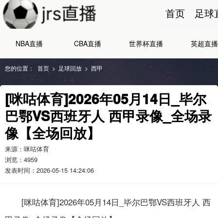
首页
足球
NBA直播
CBA直播
世界杯直播
英超直播
您的位置：
首页
>
足球回放
>
西甲
[咪咕体育]2026年05月14日_毕尔
巴鄂VS西班牙人 西甲录像_全场录
像【全场回放】
来源：咪咕体育
浏览：
4959
发表时间：2026-05-15 14:24:06
[咪咕体育]2026年05月14日_毕尔巴鄂VS西班牙人 西