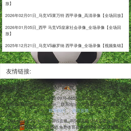
放】
2026年02月01日_马竞VS莱万特 西甲录像_高清录像【全场回放】
2026年01月05日_西甲 马竞VS皇家社会录像_全场录像【全场回
放】
2025年12月21日_马竞VS赫罗纳 西甲录像_全场录像【视频集锦】
友情链接:
等多项体育项目,支持低调模式避免广告干扰。用户可免费享受NBA常规
联系电话：173-0976-8855
联系邮箱：
vRM2sBtsA0@foxmail.com
联系地址：广东省天长市自清路740
号
联系我们
留言反馈
Copyright © 2016-2025 JRS直播,JRS低调看,NBA直播,无插件直
播,高清NBA直播,JRS直播吧,免费体育直播,篮球直播,足球直播,在