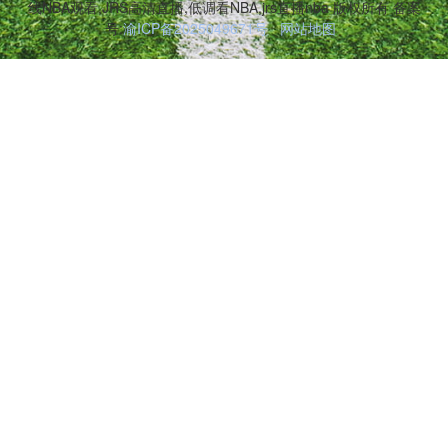
线NBA观看,JRS高清直播,低调看NBA,jrs直播nba 版权所有 备案
号:
渝ICP备2025049671号
网站地图