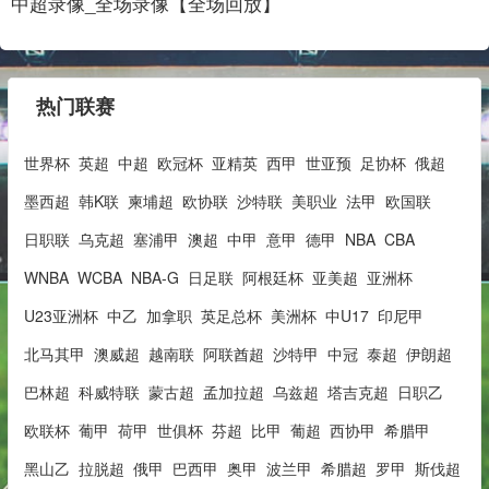
中超录像_全场录像【全场回放】
热门联赛
世界杯
英超
中超
欧冠杯
亚精英
西甲
世亚预
足协杯
俄超
墨西超
韩K联
柬埔超
欧协联
沙特联
美职业
法甲
欧国联
日职联
乌克超
塞浦甲
澳超
中甲
意甲
德甲
NBA
CBA
WNBA
WCBA
NBA-G
日足联
阿根廷杯
亚美超
亚洲杯
U23亚洲杯
中乙
加拿职
英足总杯
美洲杯
中U17
印尼甲
北马其甲
澳威超
越南联
阿联酋超
沙特甲
中冠
泰超
伊朗超
巴林超
科威特联
蒙古超
孟加拉超
乌兹超
塔吉克超
日职乙
欧联杯
葡甲
荷甲
世俱杯
芬超
比甲
葡超
西协甲
希腊甲
黑山乙
拉脱超
俄甲
巴西甲
奥甲
波兰甲
希腊超
罗甲
斯伐超