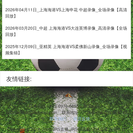
2026年04月11日_上海海港VS上海申花 中超录像_全场录像【高清
回放】
2026年03月20日_中超 上海海港VS大连英博录像_高清录像【全场
回放】
2025年12月09日_亚精英 上海海港VS柔佛新山录像_全场录像【视
频集锦】
友情链接:
等多项体育项目,支持低调模式避免广告干扰。用户可免费享受NBA常规
联系电话：173-0976-8855
联系邮箱：
vRM2sBtsA0@foxmail.com
联系地址：广东省天长市自清路740
号
联系我们
留言反馈
Copyright © 2016-2025 JRS直播,JRS低调看,NBA直播,无插件直