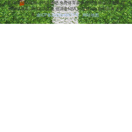
播,高清NBA直播,JRS直播吧,免费体育直播,篮球直播,足球直播,在
线NBA观看,JRS高清直播,低调看NBA,jrs直播nba 版权所有 备案
号:
渝ICP备2025049671号
网站地图