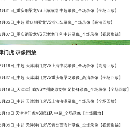
年04月21日_重庆铜梁龙VS上海海港 中超录像_全场录像【全场回放】
年04月05日_中超 重庆铜梁龙VS浙江队录像_全场录像【高清回放】
年03月07日_重庆铜梁龙VS天津津门虎 中超录像_全场录像【视频集锦】
津门虎 录像回放
年07月18日_中超 天津津门虎VS上海申花录像_全场录像【高清回放】
年06月27日_中超 天津津门虎VS重庆铜梁龙录像_高清录像【全场回放】
年06月19日_天津津门虎VS兰州陇原竞技 足协杯录像_全场录像【全场回放
年05月23日_中超 天津津门虎VS上海海港录像_全场录像【全场回放】
年05月10日 天津津门虎VS浙江队 中超_全场录像【全场回放】
年05月05日_中超 天津津门虎VS青岛西海岸录像_全场录像【视频集锦】