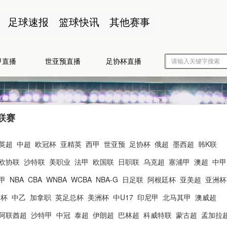
足球速报
篮球快讯
其他赛事
甲直播
世亚预直播
足协杯直播
联赛
英超
中超
欧冠杯
亚精英
西甲
世亚预
足协杯
俄超
墨西超
韩K联
欧协联
沙特联
美职业
法甲
欧国联
日职联
乌克超
塞浦甲
澳超
中甲
甲
NBA
CBA
WNBA
WCBA
NBA-G
日足联
阿根廷杯
亚美超
亚洲杯
洲杯
中乙
加拿职
英足总杯
美洲杯
中U17
印尼甲
北马其甲
澳威超
阿联酋超
沙特甲
中冠
泰超
伊朗超
巴林超
科威特联
蒙古超
孟加拉