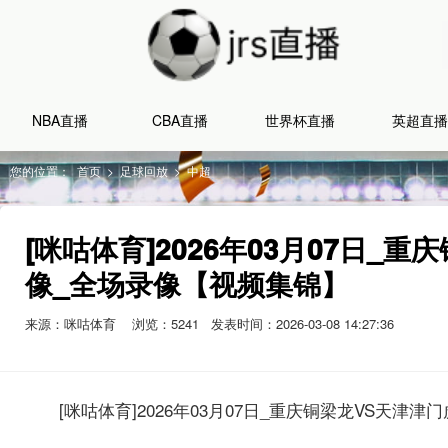
NBA直播
CBA直播
世界杯直播
英超直播
您的位置：
首页
>
足球回放
>
中超
[咪咕体育]2026年03月07日_
像_全场录像【视频集锦】
来源：咪咕体育
浏览：
5241
发表时间：2026-03-08 14:27:36
[咪咕体育]2026年03月07日_重庆铜梁龙VS天津