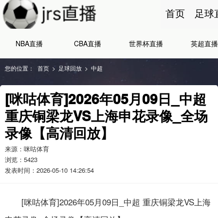
首页
足球
NBA直播
CBA直播
世界杯直播
英超直播
您的位置：
首页
>
足球回放
>
中超
[咪咕体育]2026年05月09日_中超
重庆铜梁龙VS上海申花录像_全场
录像【高清回放】
来源：咪咕体育
浏览：
5423
发表时间：2026-05-10 14:26:54
[咪咕体育]2026年05月09日_中超 重庆铜梁龙VS上海