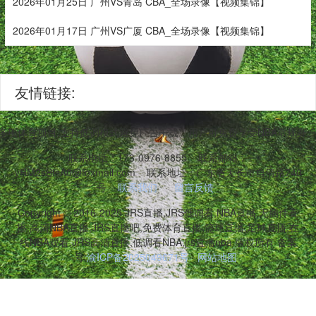
2026年01月25日 广州VS青岛 CBA_全场录像【视频集锦】
2026年01月17日 广州VS广厦 CBA_全场录像【视频集锦】
友情链接:
等多项体育项目,支持低调模式避免广告干扰。用户可免费享受NBA常规
联系电话：173-0976-8855
联系邮箱：
vRM2sBtsA0@foxmail.com
联系地址：广东省天长市自清路740
号
联系我们
留言反馈
Copyright © 2016-2025 JRS直播,JRS低调看,NBA直播,无插件直
播,高清NBA直播,JRS直播吧,免费体育直播,篮球直播,足球直播,在
线NBA观看,JRS高清直播,低调看NBA,jrs直播nba 版权所有 备案
号:
渝ICP备2025049671号
网站地图