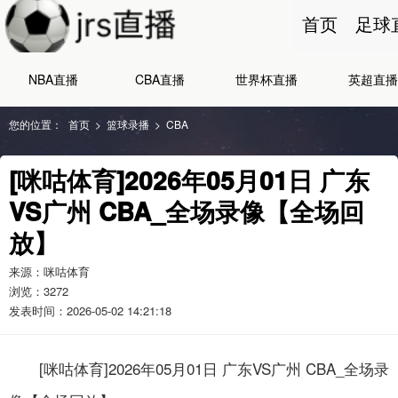
首页
足球
NBA直播
CBA直播
世界杯直播
英超直播
您的位置：
首页
>
篮球录播
>
CBA
[咪咕体育]2026年05月01日 广东
VS广州 CBA_全场录像【全场回
放】
来源：咪咕体育
浏览：
3272
发表时间：2026-05-02 14:21:18
[咪咕体育]2026年05月01日 广东VS广州 CBA_全场录