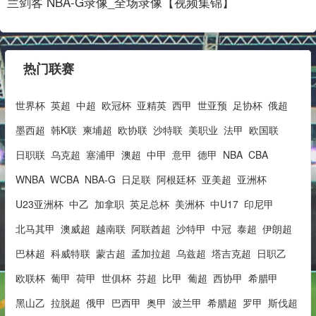
兰剑客 NBA-G录像_全场录像【视频集锦】
热门联赛
世界杯
英超
中超
欧冠杯
亚精英
西甲
世亚预
足协杯
俄超
墨西超
韩K联
柬埔超
欧协联
沙特联
美职业
法甲
欧国联
日职联
乌克超
塞浦甲
澳超
中甲
意甲
德甲
NBA
CBA
WNBA
WCBA
NBA-G
日足联
阿根廷杯
亚美超
亚洲杯
U23亚洲杯
中乙
加拿职
英足总杯
美洲杯
中U17
印尼甲
北马其甲
澳威超
越南联
阿联酋超
沙特甲
中冠
泰超
伊朗超
巴林超
科威特联
蒙古超
孟加拉超
乌兹超
塔吉克超
日职乙
欧联杯
葡甲
荷甲
世俱杯
芬超
比甲
葡超
西协甲
希腊甲
黑山乙
拉脱超
俄甲
巴西甲
奥甲
波兰甲
希腊超
罗甲
斯伐超