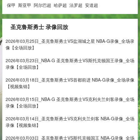
保甲
斯亚甲
阿尔巴超
哈萨超
法罗超
安道超
圣克鲁斯勇士 录像回放
2026年03月25日_圣克鲁斯勇士VS盐湖城之星 NBA-G录像_全场录
像【全场回放】
2026年03月23日_NBA-G 圣克鲁斯勇士VS斯托克顿国王录像_全场
录像【全场回放】
2026年03月18日_圣克鲁斯勇士VS首都前进 NBA-G录像_全场录像
【视频集锦】
2026年03月15日_NBA-G 圣克鲁斯勇士VS克利夫兰剑客录像_全场
录像【全场回放】
2026年03月14日_圣克鲁斯勇士VS克利夫兰剑客 NBA-G录像_全场
录像【视频集锦】
2026年03月03日_圣克鲁斯勇士VS斯托克顿国王 NBA-G录像_全场