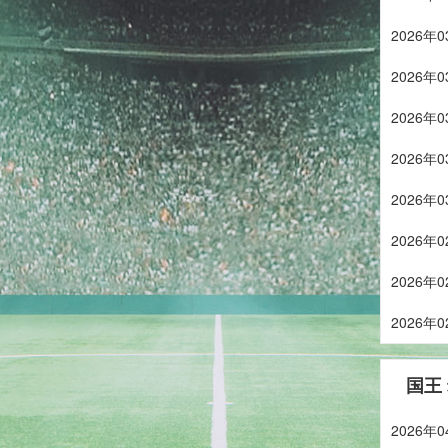
2026年
2026年
2026
2026年
2026年
2026年
2026年
2026
国王
2026年