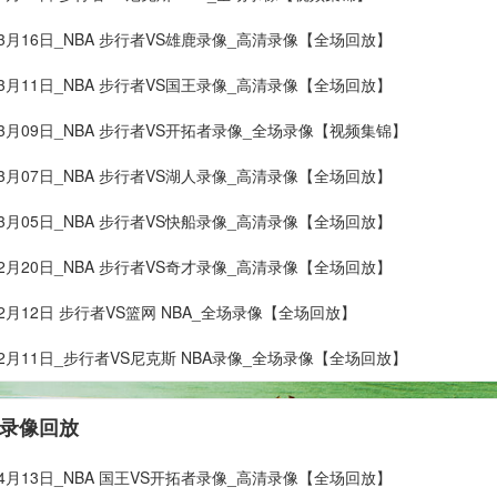
03月16日_NBA 步行者VS雄鹿录像_高清录像【全场回放】
03月11日_NBA 步行者VS国王录像_高清录像【全场回放】
年03月09日_NBA 步行者VS开拓者录像_全场录像【视频集锦】
03月07日_NBA 步行者VS湖人录像_高清录像【全场回放】
03月05日_NBA 步行者VS快船录像_高清录像【全场回放】
02月20日_NBA 步行者VS奇才录像_高清录像【全场回放】
02月12日 步行者VS篮网 NBA_全场录像【全场回放】
年02月11日_步行者VS尼克斯 NBA录像_全场录像【全场回放】
 录像回放
04月13日_NBA 国王VS开拓者录像_高清录像【全场回放】