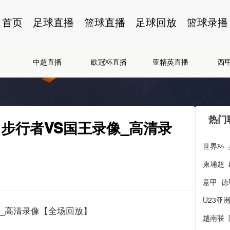
首页
足球直播
篮球直播
足球回放
篮球录播
中超直播
欧冠杯直播
亚精英直播
西
热门
BA 步行者VS国王录像_高清录
世界杯
柬埔超
意甲
德
U23亚
王录像_高清录像【全场回放】
越南联