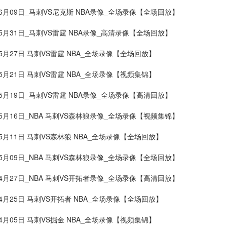
06月09日_马刺VS尼克斯 NBA录像_全场录像【全场回放】
05月31日_马刺VS雷霆 NBA录像_高清录像【全场回放】
05月27日 马刺VS雷霆 NBA_全场录像【全场回放】
05月21日 马刺VS雷霆 NBA_全场录像【视频集锦】
05月19日_马刺VS雷霆 NBA录像_全场录像【高清回放】
05月16日_NBA 马刺VS森林狼录像_全场录像【视频集锦】
05月11日 马刺VS森林狼 NBA_全场录像【全场回放】
05月09日_NBA 马刺VS森林狼录像_全场录像【全场回放】
04月27日_NBA 马刺VS开拓者录像_全场录像【高清回放】
04月25日 马刺VS开拓者 NBA_全场录像【全场回放】
04月05日 马刺VS掘金 NBA_全场录像【视频集锦】