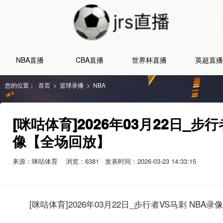
NBA直播
CBA直播
世界杯直播
英超直播
您的位置：
首页
>
篮球录播
>
NBA
[咪咕体育]2026年03月22日_步
像【全场回放】
来源：咪咕体育
浏览：
6381
发表时间：2026-03-23 14:33:15
[咪咕体育]2026年03月22日_步行者VS马刺 NB