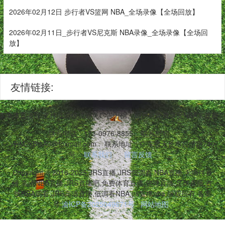
2026年02月12日 步行者VS篮网 NBA_全场录像【全场回放】
2026年02月11日_步行者VS尼克斯 NBA录像_全场录像【全场回
放】
友情链接:
等多项体育项目,支持低调模式避免广告干扰。用户可免费享受NBA常规
联系电话：173-0976-8855
联系邮箱：
vRM2sBtsA0@foxmail.com
联系地址：广东省天长市自清路740
号
联系我们
留言反馈
Copyright © 2016-2025 JRS直播,JRS低调看,NBA直播,无插件直
播,高清NBA直播,JRS直播吧,免费体育直播,篮球直播,足球直播,在
线NBA观看,JRS高清直播,低调看NBA,jrs直播nba 版权所有 备案
号:
渝ICP备2025049671号
网站地图