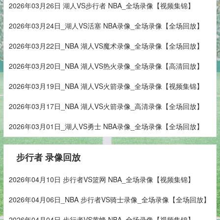
2026年03月26日 湖人VS步行者 NBA_全场录像【视频集锦】
2026年03月24日_湖人VS活塞 NBA录像_全场录像【全场回放】
2026年03月22日_NBA 湖人VS魔术录像_全场录像【全场回放】
2026年03月20日_NBA 湖人VS热火录像_全场录像【高清回放】
2026年03月19日_NBA 湖人VS火箭录像_全场录像【视频集锦】
2026年03月17日_NBA 湖人VS火箭录像_高清录像【全场回放】
2026年03月01日_湖人VS勇士 NBA录像_全场录像【全场回放】
步行者 录像回放
2026年04月10日 步行者VS篮网 NBA_全场录像【视频集锦】
2026年04月06日_NBA 步行者VS骑士录像_全场录像【全场回放】
2026年04月04日 步行者VS黄蜂 NBA_全场录像【视频集锦】