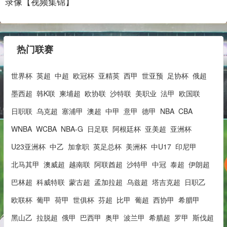
录像【视频集锦】
热门联赛
世界杯
英超
中超
欧冠杯
亚精英
西甲
世亚预
足协杯
俄超
墨西超
韩K联
柬埔超
欧协联
沙特联
美职业
法甲
欧国联
日职联
乌克超
塞浦甲
澳超
中甲
意甲
德甲
NBA
CBA
WNBA
WCBA
NBA-G
日足联
阿根廷杯
亚美超
亚洲杯
U23亚洲杯
中乙
加拿职
英足总杯
美洲杯
中U17
印尼甲
北马其甲
澳威超
越南联
阿联酋超
沙特甲
中冠
泰超
伊朗超
巴林超
科威特联
蒙古超
孟加拉超
乌兹超
塔吉克超
日职乙
欧联杯
葡甲
荷甲
世俱杯
芬超
比甲
葡超
西协甲
希腊甲
黑山乙
拉脱超
俄甲
巴西甲
奥甲
波兰甲
希腊超
罗甲
斯伐超