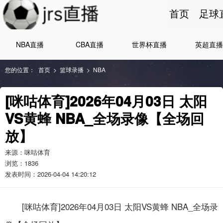
首页
足球
NBA直播
CBA直播
世界杯直播
英超直播
您的位置：
首页
>
篮球录播
>
NBA
[咪咕体育]2026年04月03日 太阳
VS黄蜂 NBA_全场录像【全场回
放】
来源：咪咕体育
浏览：
1836
发表时间：2026-04-04 14:20:12
[咪咕体育]2026年04月03日 太阳VS黄蜂 NBA_全场录