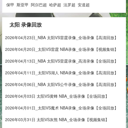
保甲
斯亚甲
阿尔巴超
哈萨超
法罗超
安道超
太阳 录像回放
2026年04月23日_NBA 太阳VS雷霆录像_全场录像【高清回放】
2026年04月20日_太阳VS雷霆 NBA录像_全场录像【视频集锦】
2026年04月13日_NBA 太阳VS雷霆录像_高清录像【全场回放】
2026年04月11日_太阳VS湖人 NBA录像_全场录像【高清回放】
2026年04月06日_NBA 太阳VS公牛录像_全场录像【高清回放】
2026年04月03日 太阳VS黄蜂 NBA_全场录像【全场回放】
2026年04月01日_太阳VS魔术 NBA录像_全场录像【全场回放】
2026年03月31日 太阳VS灰熊 NBA_全场录像【视频集锦】