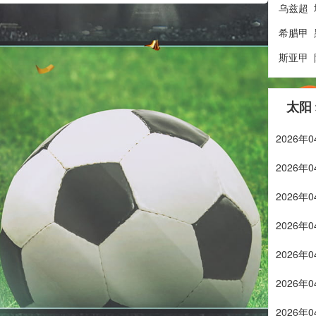
乌兹超
希腊甲
斯亚甲
太阳
2026年
2026年
2026年
2026年
2026年
2026年
2026年