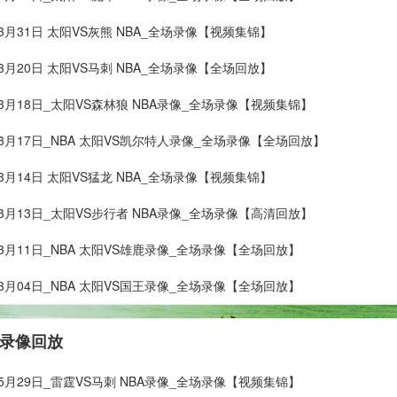
03月31日 太阳VS灰熊 NBA_全场录像【视频集锦】
03月20日 太阳VS马刺 NBA_全场录像【全场回放】
03月18日_太阳VS森林狼 NBA录像_全场录像【视频集锦】
年03月17日_NBA 太阳VS凯尔特人录像_全场录像【全场回放】
03月14日 太阳VS猛龙 NBA_全场录像【视频集锦】
03月13日_太阳VS步行者 NBA录像_全场录像【高清回放】
03月11日_NBA 太阳VS雄鹿录像_全场录像【全场回放】
03月04日_NBA 太阳VS国王录像_全场录像【全场回放】
 录像回放
05月29日_雷霆VS马刺 NBA录像_全场录像【视频集锦】