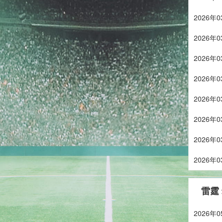
2026年
2026年
2026年
2026
2026年
2026年
2026年
2026年
雷霆
2026年