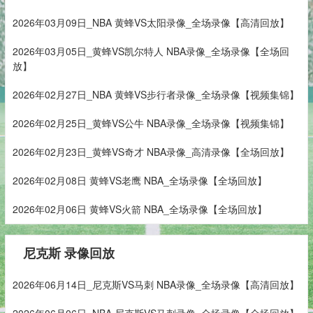
2026年03月09日_NBA 黄蜂VS太阳录像_全场录像【高清回放】
2026年03月05日_黄蜂VS凯尔特人 NBA录像_全场录像【全场回
放】
2026年02月27日_NBA 黄蜂VS步行者录像_全场录像【视频集锦】
2026年02月25日_黄蜂VS公牛 NBA录像_全场录像【视频集锦】
2026年02月23日_黄蜂VS奇才 NBA录像_高清录像【全场回放】
2026年02月08日 黄蜂VS老鹰 NBA_全场录像【全场回放】
2026年02月06日 黄蜂VS火箭 NBA_全场录像【全场回放】
尼克斯 录像回放
2026年06月14日_尼克斯VS马刺 NBA录像_全场录像【高清回放】
2026年06月06日_NBA 尼克斯VS马刺录像_全场录像【全场回放】