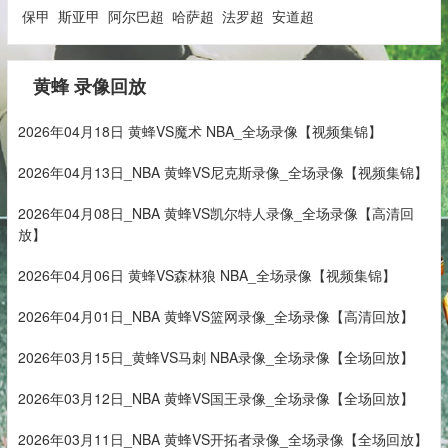
保甲
斯亚甲
阿尔巴超
哈萨超
法罗超
安道超
黄蜂 录像回放
2026年04月18日 黄蜂VS魔术 NBA_全场录像【视频集锦】
2026年04月13日_NBA 黄蜂VS尼克斯录像_全场录像【视频集锦】
2026年04月08日_NBA 黄蜂VS凯尔特人录像_全场录像【高清回
放】
2026年04月06日 黄蜂VS森林狼 NBA_全场录像【视频集锦】
2026年04月01日_NBA 黄蜂VS篮网录像_全场录像【高清回放】
2026年03月15日_黄蜂VS马刺 NBA录像_全场录像【全场回放】
2026年03月12日_NBA 黄蜂VS国王录像_全场录像【全场回放】
2026年03月11日_NBA 黄蜂VS开拓者录像_全场录像【全场回放】