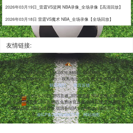
2026年03月19日_雷霆VS篮网 NBA录像_全场录像【高清回放】
2026年03月18日 雷霆VS魔术 NBA_全场录像【全场回放】
友情链接:
等多项体育项目,支持低调模式避免广告干扰。用户可免费享受NBA常规
联系电话：173-0976-8855
联系邮箱：
vRM2sBtsA0@foxmail.com
联系地址：广东省天长市自清路740
号
联系我们
留言反馈
Copyright © 2016-2025 JRS直播,JRS低调看,NBA直播,无插件直
播,高清NBA直播,JRS直播吧,免费体育直播,篮球直播,足球直播,在
线NBA观看,JRS高清直播,低调看NBA,jrs直播nba 版权所有 备案
号:
渝ICP备2025049671号
网站地图