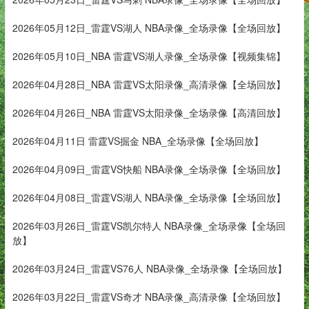
2026年05月12日_雷霆VS湖人 NBA录像_全场录像【全场回放】
2026年05月10日_NBA 雷霆VS湖人录像_全场录像【视频集锦】
2026年04月28日_NBA 雷霆VS太阳录像_高清录像【全场回放】
2026年04月26日_NBA 雷霆VS太阳录像_全场录像【高清回放】
2026年04月11日 雷霆VS掘金 NBA_全场录像【全场回放】
2026年04月09日_雷霆VS快船 NBA录像_全场录像【全场回放】
2026年04月08日_雷霆VS湖人 NBA录像_全场录像【全场回放】
2026年03月26日_雷霆VS凯尔特人 NBA录像_全场录像【全场回
放】
2026年03月24日_雷霆VS76人 NBA录像_全场录像【全场回放】
2026年03月22日_雷霆VS奇才 NBA录像_高清录像【全场回放】