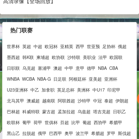
高清录像【全场回放】
热门联赛
世界杯
英超
中超
欧冠杯
亚精英
西甲
世亚预
足协杯
俄超
墨西超
韩K联
柬埔超
欧协联
沙特联
美职业
法甲
欧国联
日职联
乌克超
塞浦甲
澳超
中甲
意甲
德甲
NBA
CBA
WNBA
WCBA
NBA-G
日足联
阿根廷杯
亚美超
亚洲杯
U23亚洲杯
中乙
加拿职
英足总杯
美洲杯
中U17
印尼甲
北马其甲
澳威超
越南联
阿联酋超
沙特甲
中冠
泰超
伊朗超
巴林超
科威特联
蒙古超
孟加拉超
乌兹超
塔吉克超
日职乙
欧联杯
葡甲
荷甲
世俱杯
芬超
比甲
葡超
西协甲
希腊甲
黑山乙
拉脱超
俄甲
巴西甲
奥甲
波兰甲
希腊超
罗甲
斯伐超