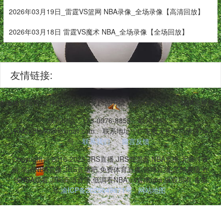
2026年03月19日_雷霆VS篮网 NBA录像_全场录像【高清回放】
2026年03月18日 雷霆VS魔术 NBA_全场录像【全场回放】
友情链接:
等多项体育项目,支持低调模式避免广告干扰。用户可免费享受NBA常规
联系电话：173-0976-8855
联系邮箱：
vRM2sBtsA0@foxmail.com
联系地址：广东省天长市自清路740
号
联系我们
留言反馈
Copyright © 2016-2025 JRS直播,JRS低调看,NBA直播,无插件直
播,高清NBA直播,JRS直播吧,免费体育直播,篮球直播,足球直播,在
线NBA观看,JRS高清直播,低调看NBA,jrs直播nba 版权所有 备案
号:
渝ICP备2025049671号
网站地图