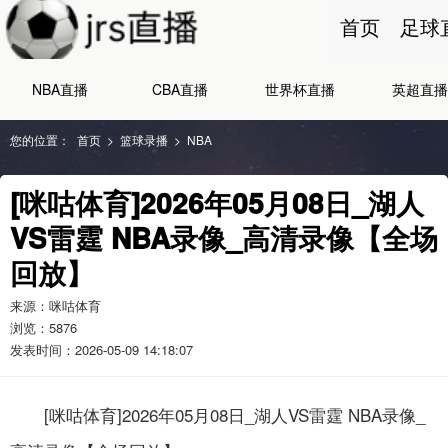
首页
足球
NBA直播
CBA直播
世界杯直播
英超直播
您的位置：
首页
>
篮球录播
>
NBA
[咪咕体育]2026年05月08日_湖人
VS雷霆 NBA录像_高清录像【全场
回放】
来源：咪咕体育
浏览：
5876
发表时间：2026-05-09 14:18:07
[咪咕体育]2026年05月08日_湖人VS雷霆 NBA录像_