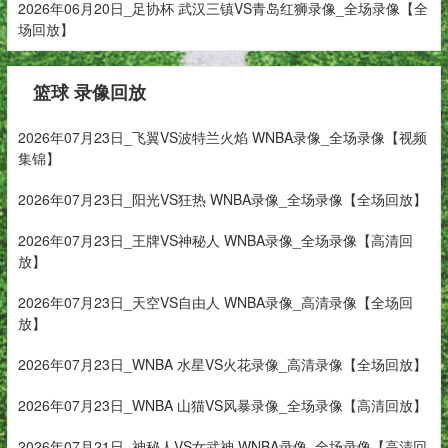
2026年06月20日_足协杯 武汉三镇VS青岛红狮录像_全场录像【全
场回放】
篮球 录像回放
2026年07月23日_飞翼VS波特兰火焰 WNBA录像_全场录像【视频
集锦】
2026年07月23日_阳光VS狂热 WNBA录像_全场录像【全场回放】
2026年07月23日_王牌VS神秘人 WNBA录像_全场录像【高清回
放】
2026年07月23日_天空VS自由人 WNBA录像_高清录像【全场回
放】
2026年07月23日_WNBA 水星VS火花录像_高清录像【全场回放】
2026年07月23日_WNBA 山猫VS风暴录像_全场录像【高清回放】
2026年07月21日_神秘人VS女武神 WNBA录像_全场录像【高清回