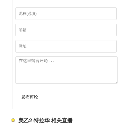
发布评论
美乙2 特拉华 相关直播