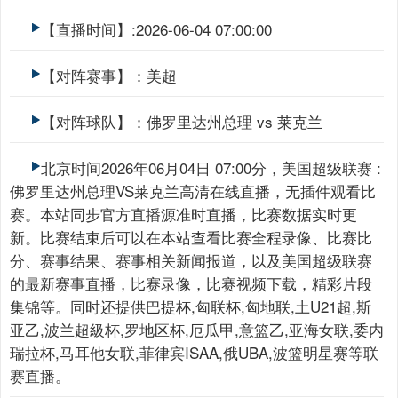
【直播时间】:2026-06-04 07:00:00
【对阵赛事】：美超
【对阵球队】：佛罗里达州总理 vs 莱克兰
北京时间2026年06月04日 07:00分，美国超级联赛 :
佛罗里达州总理VS莱克兰高清在线直播，无插件观看比
赛。本站同步官方直播源准时直播，比赛数据实时更
新。比赛结束后可以在本站查看比赛全程录像、比赛比
分、赛事结果、赛事相关新闻报道，以及美国超级联赛
的最新赛事直播，比赛录像，比赛视频下载，精彩片段
集锦等。同时还提供巴提杯,匈联杯,匈地联,土U21超,斯
亚乙,波兰超級杯,罗地区杯,厄瓜甲,意篮乙,亚海女联,委内
瑞拉杯,马耳他女联,菲律宾ISAA,俄UBA,波篮明星赛等联
赛直播。