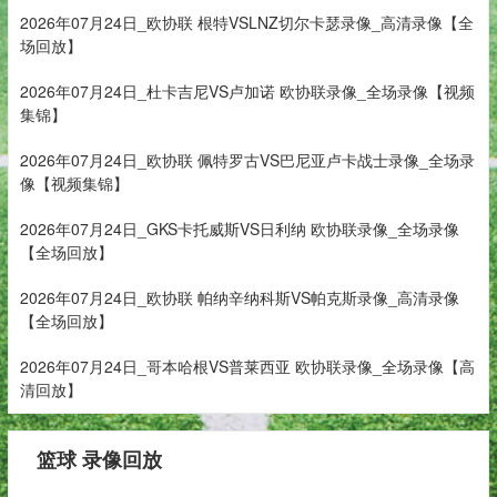
2026年07月24日_欧协联 根特VSLNZ切尔卡瑟录像_高清录像【全
场回放】
2026年07月24日_杜卡吉尼VS卢加诺 欧协联录像_全场录像【视频
集锦】
2026年07月24日_欧协联 佩特罗古VS巴尼亚卢卡战士录像_全场录
像【视频集锦】
2026年07月24日_GKS卡托威斯VS日利纳 欧协联录像_全场录像
【全场回放】
2026年07月24日_欧协联 帕纳辛纳科斯VS帕克斯录像_高清录像
【全场回放】
2026年07月24日_哥本哈根VS普莱西亚 欧协联录像_全场录像【高
清回放】
篮球 录像回放