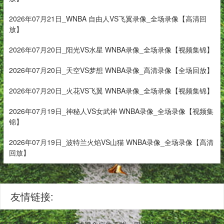
2026年07月21日_WNBA 自由人VS飞翼录像_全场录像【高清回
放】
2026年07月20日_阳光VS水星 WNBA录像_全场录像【视频集锦】
2026年07月20日_天空VS梦想 WNBA录像_高清录像【全场回放】
2026年07月20日_火花VS飞翼 WNBA录像_全场录像【视频集锦】
2026年07月19日_神秘人VS女武神 WNBA录像_全场录像【视频集
锦】
2026年07月19日_波特兰火焰VS山猫 WNBA录像_全场录像【高清
回放】
友情链接: