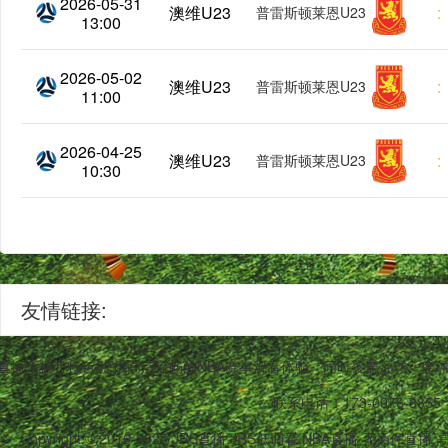
2026-05-31
澳维U23
:
普雷斯顿莱恩U23
13:00
2026-05-02
澳维U23
:
普雷斯顿莱恩U23
11:00
2026-04-25
澳维U23
:
普雷斯顿莱恩U23
10:30
友情链接:
BA直播为核心特色,提供高清流畅的NBA赛事观看体验。同时覆盖足球、
联系电话：173-0976-8855
Copyright © 2016-2025 JRS直播,JRS低调看,NBA直播,无