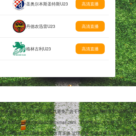
圣奥尔本斯圣特斯U23
高清直播
丹德农迅雷U23
高清直播
格林古利U23
高清直播
篮球等多项体育项目,支持低调模式避免广告干扰。用户可免费享受NBA常
联系邮箱：vRM2sBtsA0@foxmail.com
联系地址：广东省天长市自清路
插件直播,高清NBA直播,JRS直播吧,免费体育直播,篮球直播,足球直播,在线NBA观看