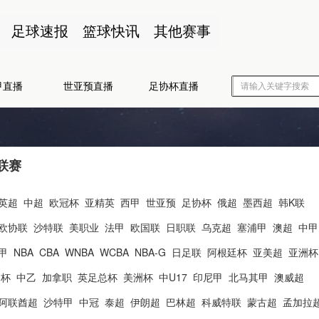
足球速报
篮球快讯
其他赛事
甲直播
世亚预直播
足协杯直播
联赛
英超
中超
欧冠杯
亚精英
西甲
世亚预
足协杯
俄超
墨西超
韩K联
欧协联
沙特联
美职业
法甲
欧国联
日职联
乌克超
塞浦甲
澳超
中甲
甲
NBA
CBA
WNBA
WCBA
NBA-G
日足联
阿根廷杯
亚美超
亚洲杯
洲杯
中乙
加拿职
英足总杯
美洲杯
中U17
印尼甲
北马其甲
澳威超
阿联酋超
沙特甲
中冠
泰超
伊朗超
巴林超
科威特联
蒙古超
孟加拉