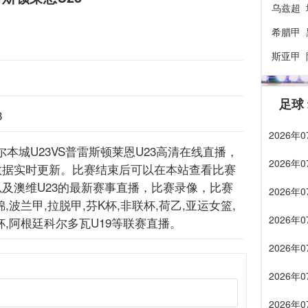
乌兹超
希腊甲
斯亚甲
足球
3
2026
: 墨尔本城U23VS普雷斯顿莱恩U23高清在线直播，
2026
数据实时更新。比赛结束后可以在本站查看比赛
及澳维U23的最新赛事直播，比赛录像，比赛
2026
兰甲,拉脱甲,芬K杯,非联杯,荷乙,亚运女篮,
2026
DB杯,阿根廷科尔多瓦U19等联赛直播。
2026
2026
2026