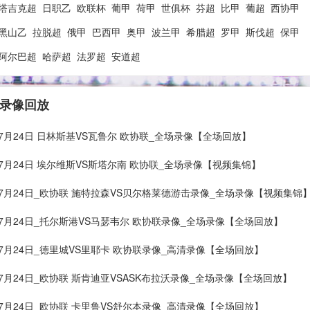
塔吉克超
日职乙
欧联杯
葡甲
荷甲
世俱杯
芬超
比甲
葡超
西协甲
黑山乙
拉脱超
俄甲
巴西甲
奥甲
波兰甲
希腊超
罗甲
斯伐超
保甲
阿尔巴超
哈萨超
法罗超
安道超
 录像回放
年07月24日 日林斯基VS瓦鲁尔 欧协联_全场录像【全场回放】
年07月24日 埃尔维斯VS斯塔尔南 欧协联_全场录像【视频集锦】
年07月24日_欧协联 施特拉森VS贝尔格莱德游击录像_全场录像【视频集锦
年07月24日_托尔斯港VS马瑟韦尔 欧协联录像_全场录像【全场回放】
年07月24日_德里城VS里耶卡 欧协联录像_高清录像【全场回放】
年07月24日_欧协联 斯肯迪亚VSASK布拉沃录像_全场录像【全场回放】
年07月24日_欧协联 卡里鲁VS舒尔本录像_高清录像【全场回放】