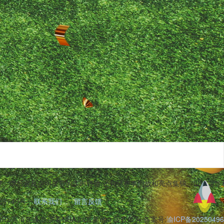
规赛、季后赛及全明星赛的实时转播,还包括赛事回放和亮点集锦。以稳定性
740号
联系我们
留言反馈
,JRS高清直播,低调看NBA,jrs直播nba 版权所有 备案号:
渝ICP备20250496