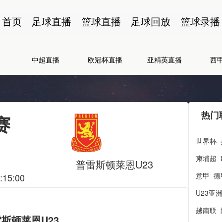
首页
足球直播
篮球直播
足球回放
篮球录播
中超直播
欧冠杯直播
亚精英直播
西
热门
赛
世界杯
3
柬埔超
普雷斯顿莱恩U23
意甲
德
:15:00
U23亚
越南联
雷斯顿莱恩U23