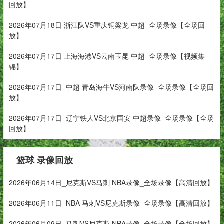
回放】
2026年07月18日 浙江队VS重庆铜梁龙 中超_全场录像【全场回
放】
2026年07月17日 上海海港VS云南玉昆 中超_全场录像【视频集
锦】
2026年07月17日_中超 青岛海牛VS河南队录像_全场录像【全场回
放】
2026年07月17日_辽宁铁人VS北京国安 中超录像_全场录像【全场
回放】
篮球 录像回放
2026年06月14日_尼克斯VS马刺 NBA录像_全场录像【高清回放】
2026年06月11日_NBA 马刺VS尼克斯录像_全场录像【高清回放】
2026年06月09日_马刺VS尼克斯 NBA录像_全场录像【全场回放】