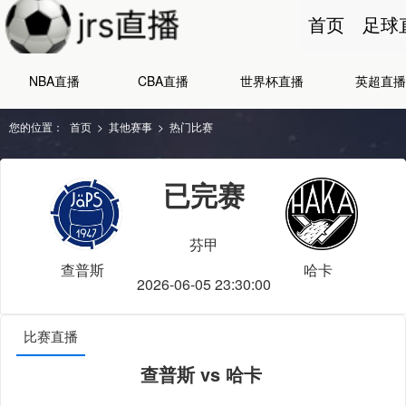
首页
足球
NBA直播
CBA直播
世界杯直播
英超直播
您的位置：
首页
>
其他赛事
>
热门比赛
已完赛
芬甲
查普斯
哈卡
2026-06-05 23:30:00
比赛直播
查普斯 vs 哈卡