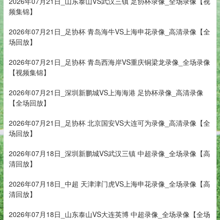
2026年07月21日_山东泰山VS武汉三镇 足协杯录像_全场录像【视
频集锦】
2026年07月21日_足协杯 青岛海牛VS上海申花录像_高清录像【全
场回放】
2026年07月21日_足协杯 青岛西海岸VS重庆铜梁龙录像_全场录像
【视频集锦】
2026年07月21日_深圳新鹏城VS上海海港 足协杯录像_高清录像
【全场回放】
2026年07月21日_足协杯 北京国安VS大连可为录像_高清录像【全
场回放】
2026年07月18日_深圳新鹏城VS武汉三镇 中超录像_全场录像【高
清回放】
2026年07月18日_中超 天津津门虎VS上海申花录像_全场录像【高
清回放】
2026年07月18日_山东泰山VS大连英博 中超录像_全场录像【全场