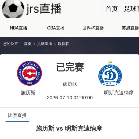
首页
足球
NBA直播
CBA直播
世界杯直播
英超直播
您的位置：
首页
>
足球直播
>
欧协联
已完赛
欧协联
施历斯
明斯克迪纳摩
2026-07-10 01:00:00
比赛直播
施历斯 vs 明斯克迪纳摩