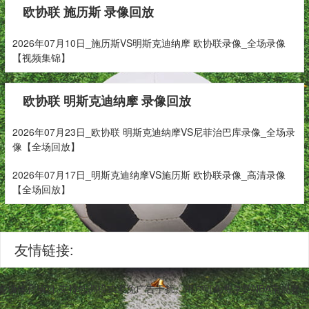
欧协联 施历斯 录像回放
2026年07月10日_施历斯VS明斯克迪纳摩 欧协联录像_全场录像
【视频集锦】
欧协联 明斯克迪纳摩 录像回放
2026年07月23日_欧协联 明斯克迪纳摩VS尼菲治巴库录像_全场录
像【全场回放】
2026年07月17日_明斯克迪纳摩VS施历斯 欧协联录像_高清录像
【全场回放】
友情链接:
等多项体育项目,支持低调模式避免广告干扰。用户可免费享受NBA常规