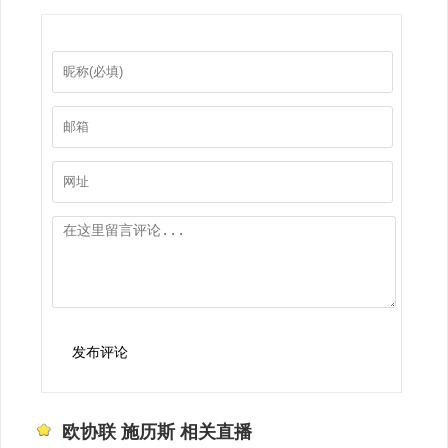
发布评论
欧协联 施历斯 相关直播