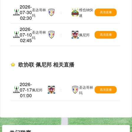
2026-
圣达哥林
维也纳快
07-30
欧协联
:
高清直播
玛
速
02:30
2026-
圣达哥林
07-10
欧协联
:
佩尼邦
高清直播
玛
02:45
欧协联 佩尼邦 相关直播
2026-
圣达哥林
07-17
欧协联
佩尼邦
:
高清直播
玛
01:00