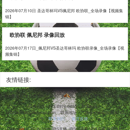
2026年07月10日 圣达哥林玛VS佩尼邦 欧协联_全场录像【视频集
锦】
欧协联 佩尼邦 录像回放
2026年07月17日_佩尼邦VS圣达哥林玛 欧协联录像_全场录像【视
频集锦】
友情链接:
等多项体育项目,支持低调模式避免广告干扰。用户可免费享受NBA常规
联系电话：173-0976-8855
联系邮箱：
vRM2sBtsA0@foxmail.com
联系地址：广东省天长市自清路740
号
联系我们
留言反馈
Copyright © 2016-2025 JRS直播,JRS低调看,NBA直播,无插件直